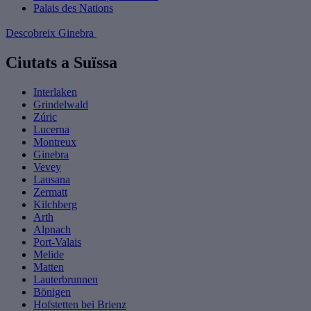
Palais des Nations
Descobreix Ginebra
Ciutats a Suïssa
Interlaken
Grindelwald
Zúric
Lucerna
Montreux
Ginebra
Vevey
Lausana
Zermatt
Kilchberg
Arth
Alpnach
Port-Valais
Melide
Matten
Lauterbrunnen
Bönigen
Hofstetten bei Brienz