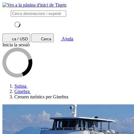
Ajuda
ca / USD
Cerca
Inicia la sessió
Suïssa
Ginebra
Creuers turístics per Ginebra