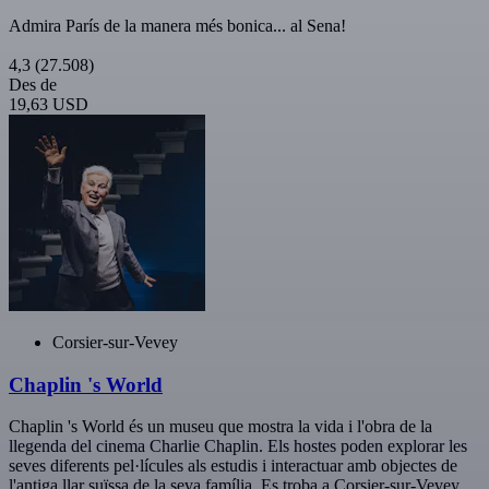
Admira París de la manera més bonica... al Sena!
4,3
(27.508)
Des de
19,63 USD
Corsier-sur-Vevey
Chaplin 's World
Chaplin 's World és un museu que mostra la vida i l'obra de la
llegenda del cinema Charlie Chaplin. Els hostes poden explorar les
seves diferents pel·lícules als estudis i interactuar amb objectes de
l'antiga llar suïssa de la seva família. Es troba a Corsier-sur-Vevey,