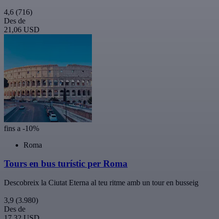
4,6
(716)
Des de
21,06 USD
fins a -10%
Roma
Tours en bus turístic per Roma
Descobreix la Ciutat Eterna al teu ritme amb un tour en busseig
3,9
(3.980)
Des de
17,32 USD