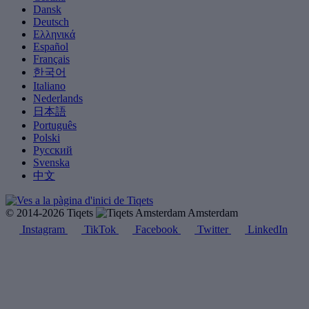
Dansk
Deutsch
Ελληνικά
Español
Français
한국어
Italiano
Nederlands
日本語
Português
Polski
Русский
Svenska
中文
© 2014-2026 Tiqets
Amsterdam
Instagram
TikTok
Facebook
Twitter
LinkedIn