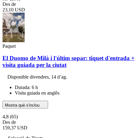
Des de
23,10 USD
Paquet
El Duomo de Milà i l'últim sopar: tiquet d'entrada +
visita guiada per la ciutat
Disponible
divendres, 14 d’ag.
Durada: 6 h
Visita guiada en anglès
Mostra què s'inclou
4,8
(65)
Des de
159,37 USD