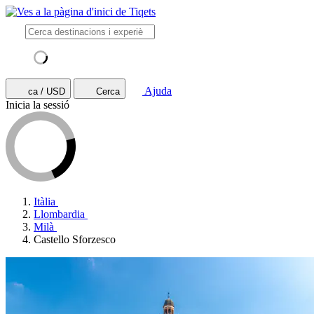
Ajuda
ca / USD
Cerca
Inicia la sessió
Itàlia
Llombardia
Milà
Castello Sforzesco