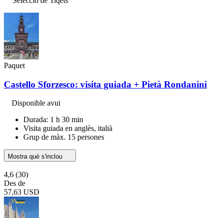
Selecció de Tiqets
Paquet
Castello Sforzesco: visita guiada + Pietà Rondanini
Disponible avui
Durada: 1 h 30 min
Visita guiada en anglès, italià
Grup de màx. 15 persones
Mostra què s'inclou
4,6
(30)
Des de
57,63 USD