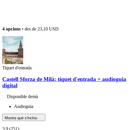
4 opcions
• des de
23,10 USD
Tiquet d'entrada
Castell Sforza de Milà: tiquet d'entrada + audioguia
digital
Disponible demà
Audioguia
Mostra què s'inclou
3,9
(251)