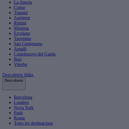
La Spezia
Como
Trapani
Agrigent
Rimini
Mòdena
Ercolano
Taormina
San Gimignano
Amalfi
Castelnuovo del Garda
Bari
Viterbo
Descobreix Itàlia
Descobreix
Barcelona
Londres
Nova York
París
Roma
Totes les destinacions