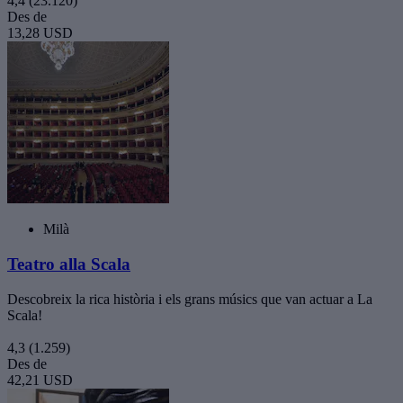
4,4
(23.120)
Des de
13,28 USD
Milà
Teatro alla Scala
Descobreix la rica història i els grans músics que van actuar a La
Scala!
4,3
(1.259)
Des de
42,21 USD