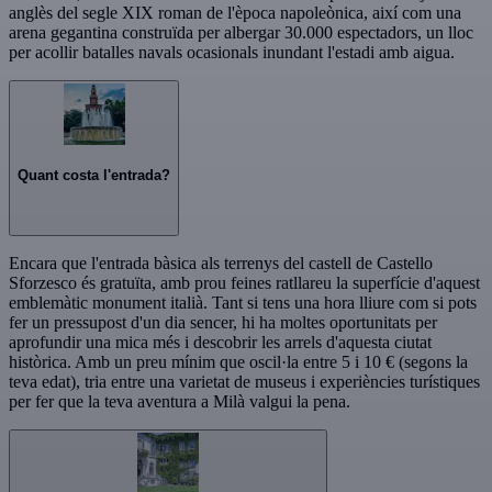
anglès del segle XIX roman de l'època napoleònica, així com una
arena gegantina construïda per albergar 30.000 espectadors, un lloc
per acollir batalles navals ocasionals inundant l'estadi amb aigua.
Quant costa l'entrada?
Encara que l'entrada bàsica als terrenys del castell de Castello
Sforzesco és gratuïta, amb prou feines ratllareu la superfície d'aquest
emblemàtic monument italià. Tant si tens una hora lliure com si pots
fer un pressupost d'un dia sencer, hi ha moltes oportunitats per
aprofundir una mica més i descobrir les arrels d'aquesta ciutat
històrica. Amb un preu mínim que oscil·la entre 5 i 10 € (segons la
teva edat), tria entre una varietat de museus i experiències turístiques
per fer que la teva aventura a Milà valgui la pena.