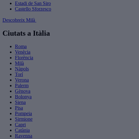
Estadi de San Siro
Castello Sforzesco
Descobreix Milà
Ciutats a Itàlia
Roma
Venècia
Florència
Milà
Nàpols
Torí
Verona
Palerm
Gènova
Bolonya
Siena
Pisa
Pompeia
Sirmione
Capri
Catània
Ravenna