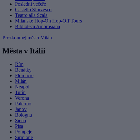
Poslední večeře
Castello Sforzesco
Teatro alla Scala
Milánské Hop-On Hop-Off Tours
Biblioteca Ambrosiana
Prozkoumej město Milán
Města v Itálii
Řím
Benátky
Florencie
Milán
Neapol
Turín
Verona
Palermo
Janov
Bologna
Siena
Pisa
Pompeje
Sirmione