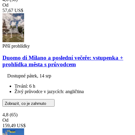
Od
57,67 US$
Pěší prohlídky
Duomo di Milano a poslední večeře: vstupenka +
prohlídka města s průvodcem
Dostupné
pátek, 14 srp
Trvání: 6 h
Živý průvodce v jazycích: angličtina
Zobrazit, co je zahrnuto
4,8
(65)
Od
159,49 US$