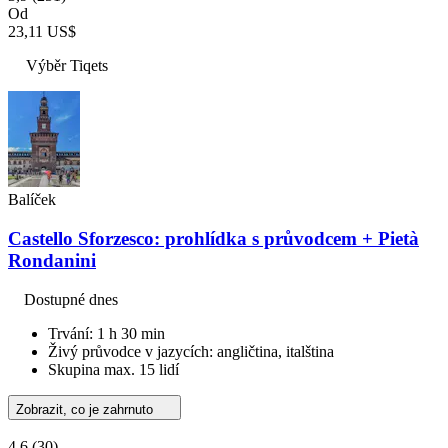
Od
23,11 US$
Výběr Tiqets
Balíček
Castello Sforzesco: prohlídka s průvodcem + Pietà
Rondanini
Dostupné dnes
Trvání: 1 h 30 min
Živý průvodce v jazycích: angličtina, italština
Skupina max. 15 lidí
Zobrazit, co je zahrnuto
4,6
(30)