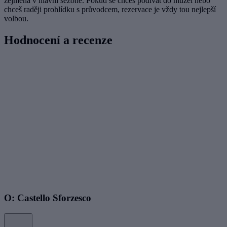
zejména v hlavní sezóně. Pokud se chceš podívat do muzeí nebo
chceš raději prohlídku s průvodcem, rezervace je vždy tou nejlepší
volbou.
Hodnocení a recenze
O: Castello Sforzesco