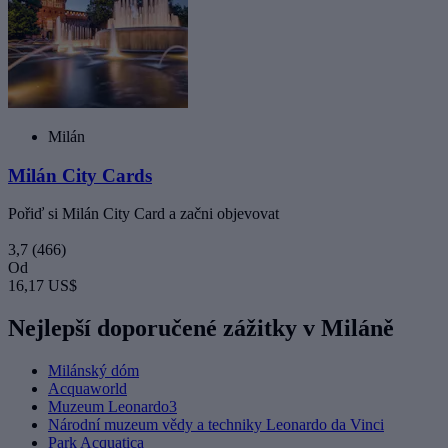
Milán
Milán City Cards
Pořiď si Milán City Card a začni objevovat
3,7
(466)
Od
16,17 US$
Nejlepší doporučené zážitky v Miláně
Milánský dóm
Acquaworld
Muzeum Leonardo3
Národní muzeum vědy a techniky Leonardo da Vinci
Park Acquatica