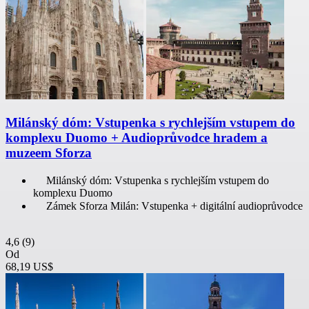
Milánský dóm: Vstupenka s rychlejším vstupem do
komplexu Duomo + Audioprůvodce hradem a
muzeem Sforza
Milánský dóm: Vstupenka s rychlejším vstupem do
komplexu Duomo
Zámek Sforza Milán: Vstupenka + digitální audioprůvodce
4,6
(9)
Od
68,19 US$