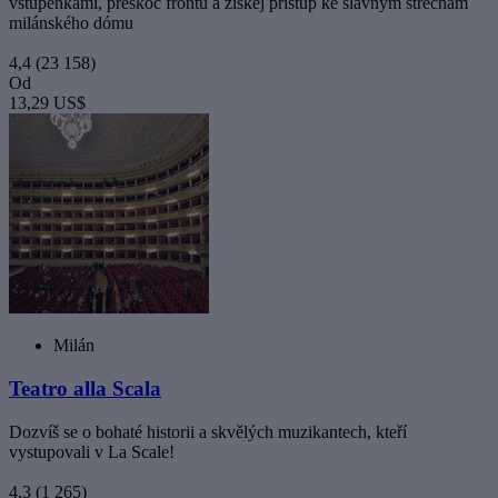
vstupenkami, přeskoč frontu a získej přístup ke slavným střechám
milánského dómu
4,4
(23 158)
Od
13,29 US$
Milán
Teatro alla Scala
Dozvíš se o bohaté historii a skvělých muzikantech, kteří
vystupovali v La Scale!
4,3
(1 265)