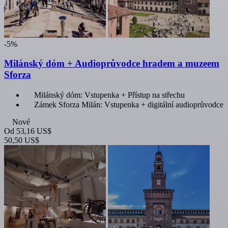
-5%
Milánský dóm + Audioprůvodce hradem a muzeem
Sforza
Milánský dóm: Vstupenka + Přístup na střechu
Zámek Sforza Milán: Vstupenka + digitální audioprůvodce
Nové
Od
53,16 US$
50,50 US$