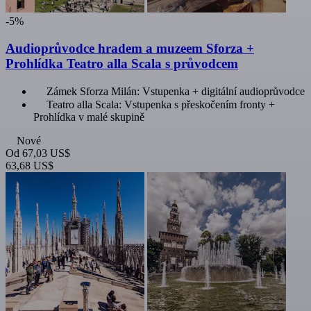
-5%
Audioprůvodce hradem a muzeem Sforza +
Prohlídka Teatro alla Scala s průvodcem
Zámek Sforza Milán: Vstupenka + digitální audioprůvodce
Teatro alla Scala: Vstupenka s přeskočením fronty +
Prohlídka v malé skupině
Nové
Od
67,03 US$
63,68 US$