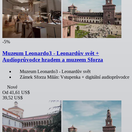
-5%
Muzeum Leonardo3 - Leonardův svět +
Audioprůvodce hradem a muzeem Sforza
Muzeum Leonardo3 - Leonardův svět
Zámek Sforza Milán: Vstupenka + digitální audioprůvodce
Nové
Od
41,61 US$
39,52 US$