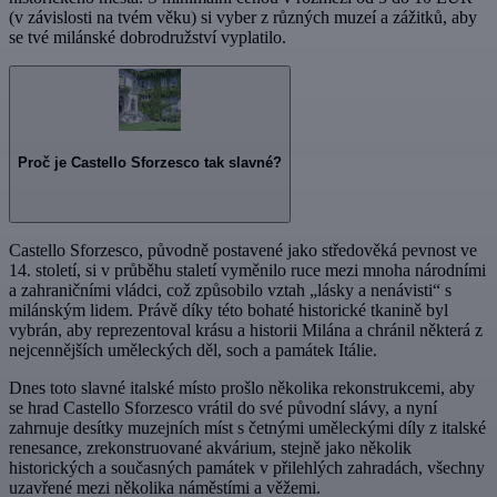
(v závislosti na tvém věku) si vyber z různých muzeí a zážitků, aby
se tvé milánské dobrodružství vyplatilo.
Proč je Castello Sforzesco tak slavné?
Castello Sforzesco, původně postavené jako středověká pevnost ve
14. století, si v průběhu staletí vyměnilo ruce mezi mnoha národními
a zahraničními vládci, což způsobilo vztah „lásky a nenávisti“ s
milánským lidem. Právě díky této bohaté historické tkanině byl
vybrán, aby reprezentoval krásu a historii Milána a chránil některá z
nejcennějších uměleckých děl, soch a památek Itálie.
Dnes toto slavné italské místo prošlo několika rekonstrukcemi, aby
se hrad Castello Sforzesco vrátil do své původní slávy, a nyní
zahrnuje desítky muzejních míst s četnými uměleckými díly z italské
renesance, zrekonstruované akvárium, stejně jako několik
historických a současných památek v přilehlých zahradách, všechny
uzavřené mezi několika náměstími a věžemi.