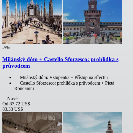
-5%
Milánský dóm + Castello Sforzesco: prohlídka s
průvodcem
Milánský dóm: Vstupenka + Přístup na střechu
Castello Sforzesco: prohlídka s průvodcem + Pietà
Rondanini
Nové
Od
87,72 US$
83,33 US$