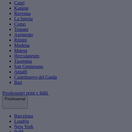
Capri
Katánie
Ravenna
La Spezia
Como
Trapani
Agrigento
Rimini
Modena
Matera
Herculaneum
Taormina
San Gimignano
Amalfi
Castelnuovo del Garda
Bari
Prozkoumej zemi v Itálii
Prozkoumat
Barcelona
Londýn
New York
Paříž