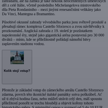
zahradami, ale na zámku je také několik neocenitelných uměleckých
děl z celé Itálie, včetně posledního Michelangelova mistrovského
díla Pieta Rondaniniho – mezi jinými renesančními velikány jako
Da Vinci, Mantegna a Bramantino.
Působivé okrasné zahrady vévodského parku jsou světově proslulé a
přesahují rámec komplexu Castello Sforzesco a zvou návštěvníky k
prozkoumání. Anglická zahrada z 19. století je pozůstatkem
napoleonské éry, stejně jako gigantická aréna postavená pro 30 000
diváků – místo, kde se příležitostně pořádají námořní bitvy
zaplavením stadionu vodou.
Kolik stojí vstup?
Přestože je základní vstup do zámeckého areálu Castello Sforzesco
zdarma, povrch této ikonické italské památky sotva poškrábeš. Ať
už ti zbývá hodina času, nebo můžeš strávit celý den, máš spoustu
příležitostí ponořit se trochu hlouběji a objevit kořeny tohoto
historického města. S minimální cenou v rozmezí od 5 do 10 EUR