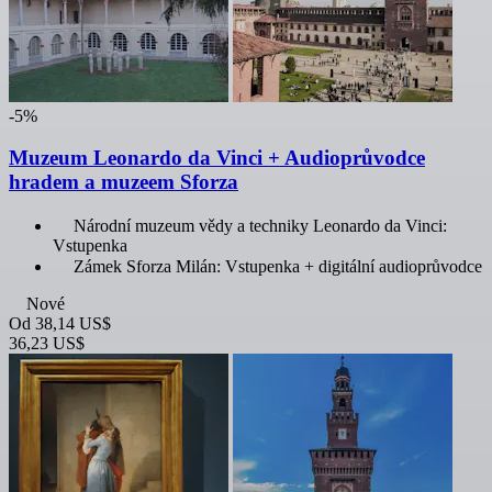
-5%
Muzeum Leonardo da Vinci + Audioprůvodce
hradem a muzeem Sforza
Národní muzeum vědy a techniky Leonardo da Vinci:
Vstupenka
Zámek Sforza Milán: Vstupenka + digitální audioprůvodce
Nové
Od
38,14 US$
36,23 US$