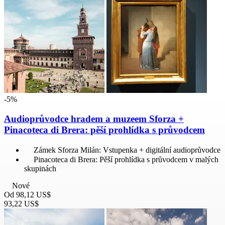
-5%
Audioprůvodce hradem a muzeem Sforza +
Pinacoteca di Brera: pěší prohlídka s průvodcem
Zámek Sforza Milán: Vstupenka + digitální audioprůvodce
Pinacoteca di Brera: Pěší prohlídka s průvodcem v malých
skupinách
Nové
Od
98,12 US$
93,22 US$