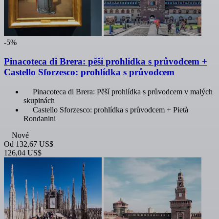
-5%
Pinacoteca di Brera: pěší prohlídka s průvodcem +
Castello Sforzesco: prohlídka s průvodcem
Pinacoteca di Brera: Pěší prohlídka s průvodcem v malých
skupinách
Castello Sforzesco: prohlídka s průvodcem + Pietà
Rondanini
Nové
Od
132,67 US$
126,04 US$