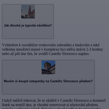
Jak dlouhá je typická návštěva?
Vzhledem k rozsáhlým venkovním zahradám a budovám a také
velkému množství muzeí v komplexu bys měl/a strávit 2-3 hodiny
nebo až půl dne tím, že uvidíš Castello Sforzesco naplno.
Musím si koupit vstupenky na Castello Sforzesco předem?
I když můžeš riskovat, že se ukážeš v Castello Sforzesco a dostaneš
lístek na tentýž den, je vhodné rezervovat si ubytování předem,