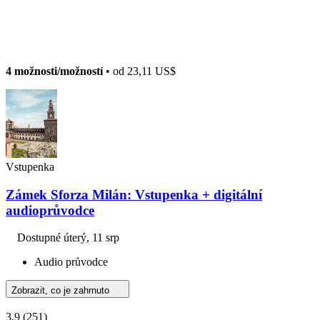
4 možnosti/možností
• od
23,11 US$
Vstupenka
Zámek Sforza Milán: Vstupenka + digitální
audioprůvodce
Dostupné
úterý, 11 srp
Audio průvodce
Zobrazit, co je zahrnuto
3,9
(251)