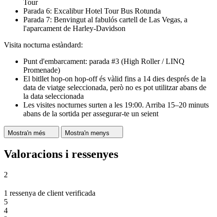
Tour
Parada 6: Excalibur Hotel Tour Bus Rotunda
Parada 7: Benvingut al fabulós cartell de Las Vegas, a
l'aparcament de Harley-Davidson
Visita nocturna estàndard:
Punt d'embarcament: parada #3 (High Roller / LINQ
Promenade)
El bitllet hop-on hop-off és vàlid fins a 14 dies després de la
data de viatge seleccionada, però no es pot utilitzar abans de
la data seleccionada
Les visites nocturnes surten a les 19:00. Arriba 15–20 minuts
abans de la sortida per assegurar-te un seient
Mostra'n més
Mostra'n menys
Valoracions i ressenyes
2
1 ressenya de client verificada
5
4