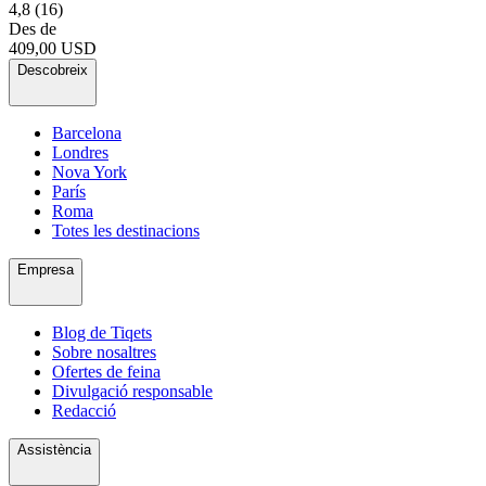
4,8
(16)
Des de
409,00 USD
Descobreix
Barcelona
Londres
Nova York
París
Roma
Totes les destinacions
Empresa
Blog de Tiqets
Sobre nosaltres
Ofertes de feina
Divulgació responsable
Redacció
Assistència