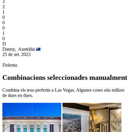
3
2
1
0
0
0
1
0
D
Danny,
Austràlia
25 de set. 2023
Dolenta
Combinacions seleccionades manualment
Combina els teus preferits a Las Vegas. Algunes coses són millors
de dues en dues.