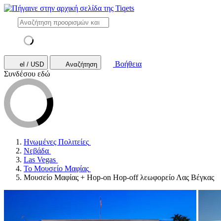
Βοήθεια
el / USD
Αναζήτηση
Συνδέσου εδώ
Ηνωμένες Πολιτείες
Νεβάδα
Las Vegas
Το Μουσείο Μαφίας
Μουσείο Μαφίας + Hop-on Hop-off λεωφορείο Λας Βέγκας