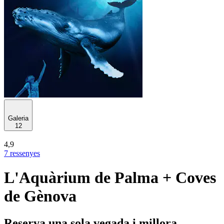
Galeria
12
4,9
7 ressenyes
L'Aquàrium de Palma + Coves
de Gènova
Reserva una sola vegada i millora