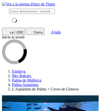
Ajuda
ca / USD
Cerca
Inicia la sessió
Espanya
Illes Balears
Palma de Mallorca
Palma Aquarium
L'Aquàrium de Palma + Coves de Gènova