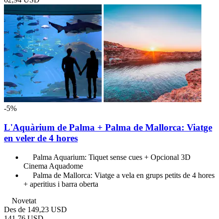
-5%
L'Aquàrium de Palma + Palma de Mallorca: Viatge
en veler de 4 hores
Palma Aquarium: Tiquet sense cues + Opcional 3D
Cinema Aquadome
Palma de Mallorca: Viatge a vela en grups petits de 4 hores
+ aperitius i barra oberta
Novetat
Des de
149,23 USD
141,76 USD