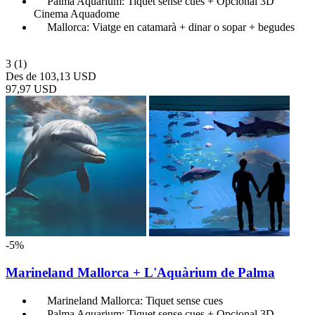
Palma Aquarium: Tiquet sense cues + Opcional 3D
Cinema Aquadome
Mallorca: Viatge en catamarà + dinar o sopar + begudes
3
(1)
Des de
103,13 USD
97,97 USD
-5%
Marineland Mallorca + L'Aquàrium de Palma
Marineland Mallorca: Tiquet sense cues
Palma Aquarium: Tiquet sense cues + Opcional 3D