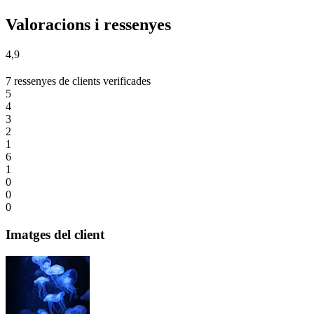
Valoracions i ressenyes
4,9
7 ressenyes de clients verificades
5
4
3
2
1
6
1
0
0
0
Imatges del client