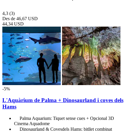
4,3
(3)
Des de
46,67 USD
44,34 USD
-5%
L'Aquàrium de Palma + Dinosaurland i coves dels
Hams
Palma Aquarium: Tiquet sense cues + Opcional 3D
Cinema Aquadome
Dinosaurland & Covesdels Hams: bitllet combinat