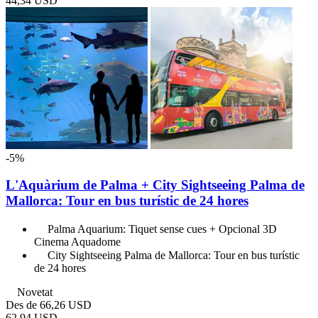
44,34 USD
-5%
L'Aquàrium de Palma + City Sightseeing Palma de
Mallorca: Tour en bus turístic de 24 hores
Palma Aquarium: Tiquet sense cues + Opcional 3D
Cinema Aquadome
City Sightseeing Palma de Mallorca: Tour en bus turístic
de 24 hores
Novetat
Des de
66,26 USD
62,94 USD