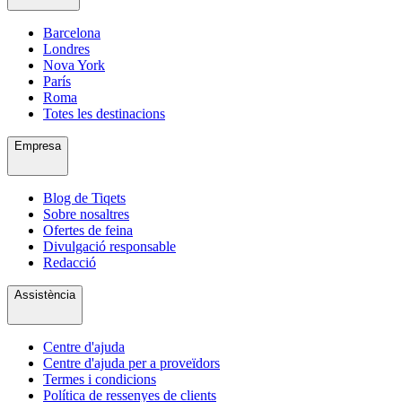
Barcelona
Londres
Nova York
París
Roma
Totes les destinacions
Empresa
Blog de Tiqets
Sobre nosaltres
Ofertes de feina
Divulgació responsable
Redacció
Assistència
Centre d'ajuda
Centre d'ajuda per a proveïdors
Termes i condicions
Política de ressenyes de clients