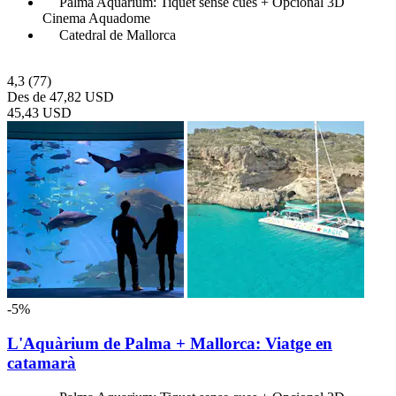
Palma Aquarium: Tiquet sense cues + Opcional 3D
Cinema Aquadome
Catedral de Mallorca
4,3
(77)
Des de
47,82 USD
45,43 USD
-5%
L'Aquàrium de Palma + Mallorca: Viatge en
catamarà