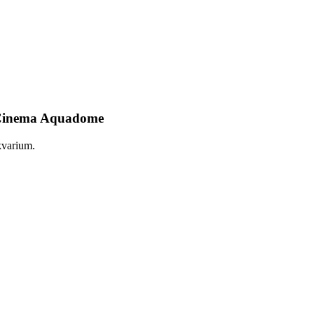
D Cinema Aquadome
kvarium.