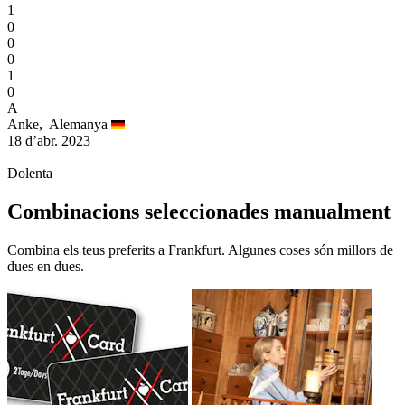
1
0
0
0
1
0
A
Anke,
Alemanya
18 d’abr. 2023
Dolenta
Combinacions seleccionades manualment
Combina els teus preferits a Frankfurt. Algunes coses són millors de
dues en dues.