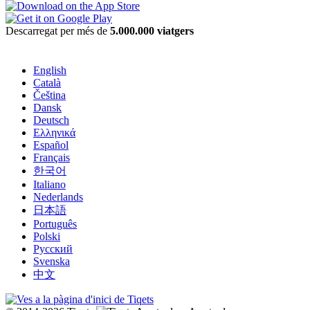
Descarregat per més de
5.000.000 viatgers
English
Català
Čeština
Dansk
Deutsch
Ελληνικά
Español
Français
한국어
Italiano
Nederlands
日本語
Português
Polski
Русский
Svenska
中文