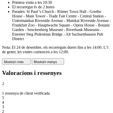
Primera visita a les 10:30
El recorregut és de 2 hores
Parades: St Paul 's Church - Römer Town Hall - Goethe
House - Main Tower - Trade Fair Centre - Central Station -
Untermainkai Riverside Avenue - Mainkai Riverside Avenue -
Frankfurt Zoo - Hauptwache Square - Opera House - Botanic
Garden - Senckenberg Museum - Riverbank Museums -
Eiserner Steg Pedestrian Bridge - Alt Sachsenhausen Pub
District
Nota: El 24 de desembre, els recorreguts duren fins a les 14:00. L'1
de gener, les visites comencen a les 12:00.
Mostra'n més
Mostra'n menys
Valoracions i ressenyes
2
1 ressenya de client verificada
5
4
3
2