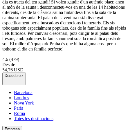
dia es tracta del teu gaudi! Si voleu gaudir d'un autèntic plaer, aneu
al món de la sauna i desconnecteu-vos en una de les 14 habitacions
diferents, des de la clàssica sauna finlandesa fins a la sala de la
cabina subterrània. El palau de l'aventura està dissenyat
específicament per a buscadors d'emocions i temeraris. Els sis
tobogans són especialment populars, des de la família fins als ràpids
i els furiosos. Per canviar d'escenari, pots dirigir-te al palau dels
tresors, amb palmeres bufant suaument sota la romàntica posta de
sol. El millor d'Aquapark Praha és que hi ha alguna cosa per a
tothom: el dia en família perfecte!
4,6
(479)
Des de
54,76 USD
Descobreix
Barcelona
Londres
Nova York
París
Roma
Totes les destinacions
Empresa