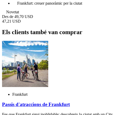
Frankfurt: creuer panoràmic per la ciutat
Novetat
Des de
49,70 USD
47,21 USD
Els clients també van comprar
Frankfurt
Passis d'atraccions de Frankfurt
Fes que Frankfurt sigui inoblidable: descobreix la ciutat amb un City