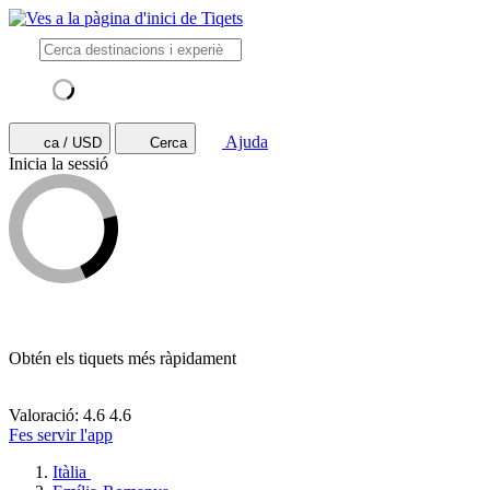
Ajuda
ca / USD
Cerca
Inicia la sessió
Obtén els tiquets més ràpidament
Valoració: 4.6
4.6
Fes servir l'app
Itàlia