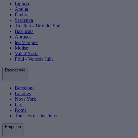
Ligúria
Apulia
Úmbria
Sardenya
Trentino - Tirol del Sud
Basilicata
Abruços
les Marques
Molise
Vall d'Aosta
Friül - Venècia Júlia
Descobreix
Barcelona
Londres
Nova York
París
Roma
Totes les destinacions
Empresa