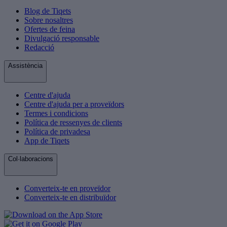
Blog de Tiqets
Sobre nosaltres
Ofertes de feina
Divulgació responsable
Redacció
Assistència
Centre d'ajuda
Centre d'ajuda per a proveïdors
Termes i condicions
Política de ressenyes de clients
Política de privadesa
App de Tiqets
Col·laboracions
Converteix-te en proveïdor
Converteix-te en distribuïdor