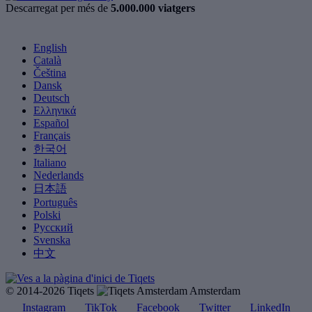
Descarregat per més de
5.000.000 viatgers
English
Català
Čeština
Dansk
Deutsch
Ελληνικά
Español
Français
한국어
Italiano
Nederlands
日本語
Português
Polski
Русский
Svenska
中文
© 2014-2026 Tiqets
Amsterdam
Instagram
TikTok
Facebook
Twitter
LinkedIn