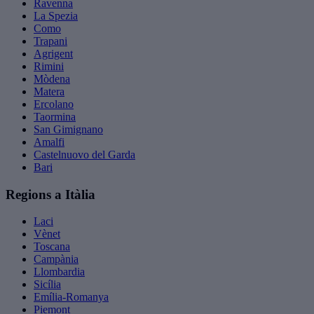
Ravenna
La Spezia
Como
Trapani
Agrigent
Rimini
Mòdena
Matera
Ercolano
Taormina
San Gimignano
Amalfi
Castelnuovo del Garda
Bari
Regions a Itàlia
Laci
Vènet
Toscana
Campània
Llombardia
Sicília
Emília-Romanya
Piemont