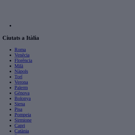
Ciutats a Itàlia
Roma
Venècia
Florència
Milà
Nàpols
Torí
Verona
Palerm
Gènova
Bolonya
Siena
Pisa
Pompeia
Sirmione
Capri
Catània