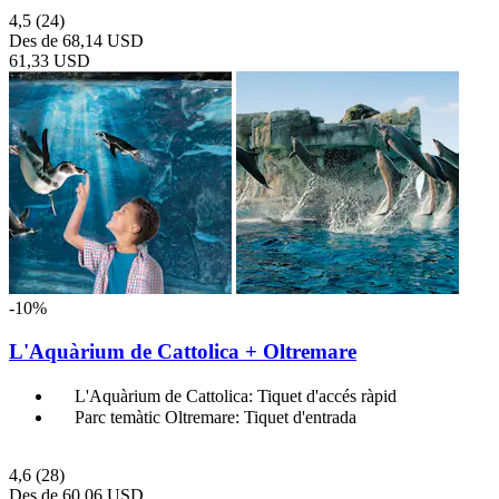
4,5
(24)
Des de
68,14 USD
61,33 USD
-10%
L'Aquàrium de Cattolica + Oltremare
L'Aquàrium de Cattolica: Tiquet d'accés ràpid
Parc temàtic Oltremare: Tiquet d'entrada
4,6
(28)
Des de
60,06 USD