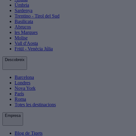
Úmbria
Sardenya
Trentino - Tirol del Sud
Basilicata
Abruços
les Marques
Molise
Vall d'Aosta
Friül - Venècia Júlia
Descobreix
Barcelona
Londres
Nova York
París
Roma
Totes les destinacions
Empresa
Blog de Tiqets