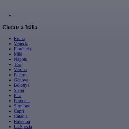
Ciutats a Itàlia
Roma
Venècia
Florència
Milà
Nàpols
Torí
Verona
Palerm
Gènova
Bolonya
Siena
Pisa
Pompeia
Sirmione
Capri
Catània
Ravenna
La Spezia