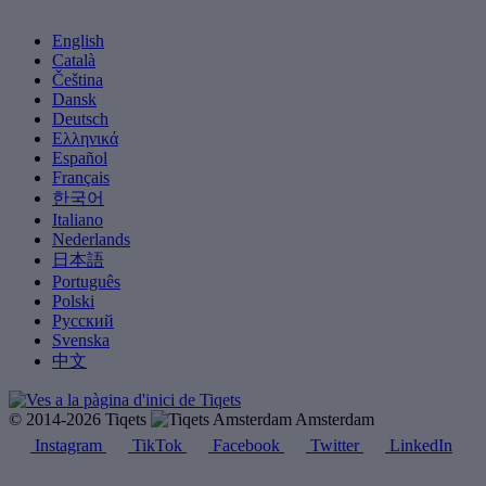
English
Català
Čeština
Dansk
Deutsch
Ελληνικά
Español
Français
한국어
Italiano
Nederlands
日本語
Português
Polski
Русский
Svenska
中文
© 2014-2026 Tiqets
Amsterdam
Instagram
TikTok
Facebook
Twitter
LinkedIn