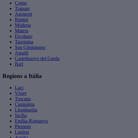
Como
Trapani
Agrigent
Rimini
Mòdena
Matera
Ercolano
Taormina
San Gimignano
Amalfi
Castelnuovo del Garda
Bari
Regions a Itàlia
Laci
Vènet
Toscana
Campània
Llombardia
Sicília
Emília-Romanya
Piemont
Ligúria
Apulia