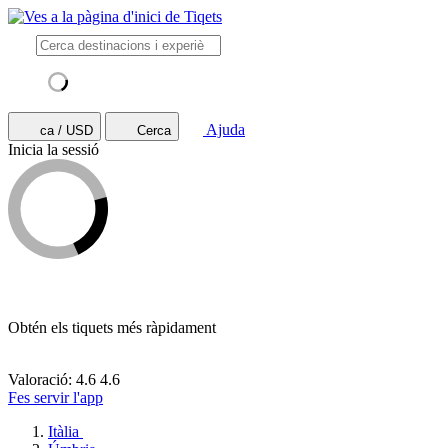
Ajuda
ca / USD
Cerca
Inicia la sessió
Obtén els tiquets més ràpidament
Valoració: 4.6
4.6
Fes servir l'app
Itàlia