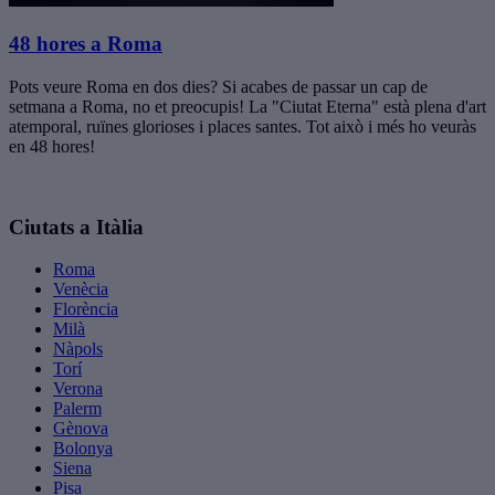
48 hores a Roma
Pots veure Roma en dos dies? Si acabes de passar un cap de
setmana a Roma, no et preocupis! La "Ciutat Eterna" està plena d'art
atemporal, ruïnes glorioses i places santes. Tot això i més ho veuràs
en 48 hores!
Ciutats a Itàlia
Roma
Venècia
Florència
Milà
Nàpols
Torí
Verona
Palerm
Gènova
Bolonya
Siena
Pisa