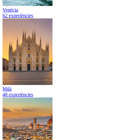
Venècia
62 experiències
Milà
48 experiències