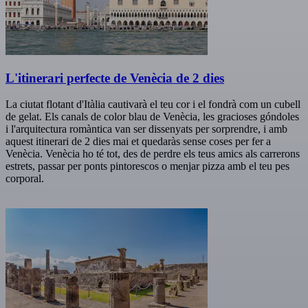
L'itinerari perfecte de Venècia de 2 dies
La ciutat flotant d'Itàlia cautivarà el teu cor i el fondrà com un cubell
de gelat. Els canals de color blau de Venècia, les gracioses góndoles
i l'arquitectura romàntica van ser dissenyats per sorprendre, i amb
aquest itinerari de 2 dies mai et quedaràs sense coses per fer a
Venècia. Venècia ho té tot, des de perdre els teus amics als carrerons
estrets, passar per ponts pintorescos o menjar pizza amb el teu pes
corporal.