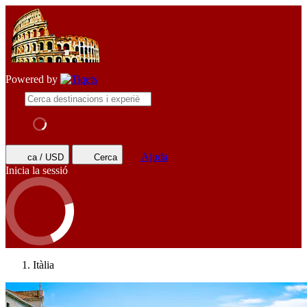
Powered by
Ajuda
ca / USD
Cerca
Inicia la sessió
Itàlia