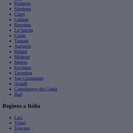
Pompeia
Sirmione
Capri
Catània
Ravenna
La Spezia
Como
Trapani
Agrigent
Rimini
Mòdena
Matera
Ercolano
Taormina
San Gimignano
Amalfi
Castelnuovo del Garda
Bari
Regions a Itàlia
Laci
Vènet
Toscana