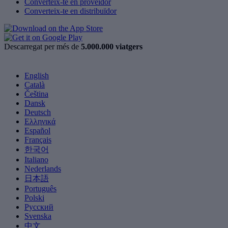
Converteix-te en proveïdor
Converteix-te en distribuïdor
Descarregat per més de
5.000.000 viatgers
English
Català
Čeština
Dansk
Deutsch
Ελληνικά
Español
Français
한국어
Italiano
Nederlands
日本語
Português
Polski
Русский
Svenska
中文