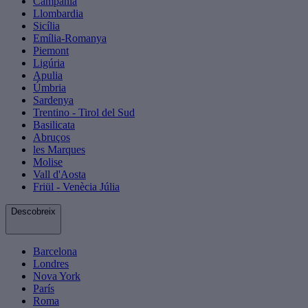
Campània
Llombardia
Sicília
Emília-Romanya
Piemont
Ligúria
Apulia
Úmbria
Sardenya
Trentino - Tirol del Sud
Basilicata
Abruços
les Marques
Molise
Vall d'Aosta
Friül - Venècia Júlia
Descobreix
Barcelona
Londres
Nova York
París
Roma