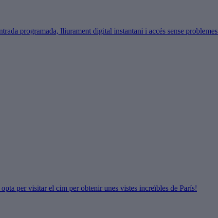
ntrada programada, lliurament digital instantani i accés sense problemes 
pta per visitar el cim per obtenir unes vistes increïbles de París!