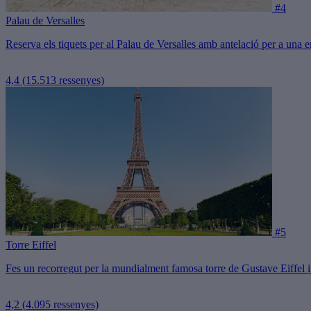
#4
Palau de Versalles
Reserva els tiquets per al Palau de Versalles amb antelació per a una e
4,4
(15.513 ressenyes)
#5
Torre Eiffel
Fes un recorregut per la mundialment famosa torre de Gustave Eiffel i o
4,2
(4.095 ressenyes)