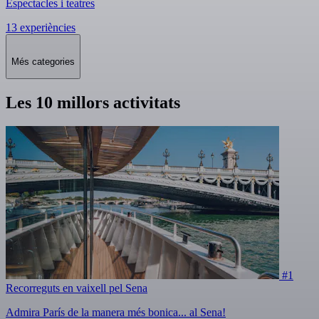
Espectacles i teatres
13 experiències
Més categories
Les 10 millors activitats
#1
Recorreguts en vaixell pel Sena
Admira París de la manera més bonica... al Sena!