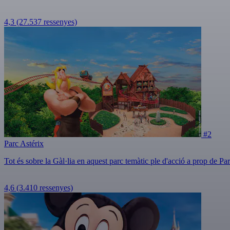
4,3
(27.537 ressenyes)
#2
Parc Astérix
Tot és sobre la Gàl·lia en aquest parc temàtic ple d'acció a prop de Par
4,6
(3.410 ressenyes)