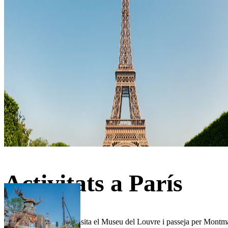
Activitats a París
Puja a la Torre Eiffel, visita el Museu del Louvre i passeja per Montm