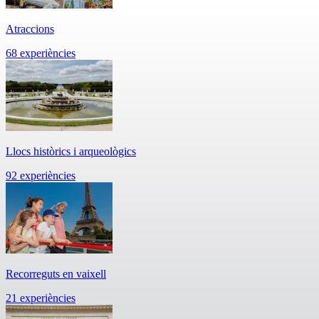
Atraccions
68 experiències
Llocs històrics i arqueològics
92 experiències
Recorreguts en vaixell
21 experiències