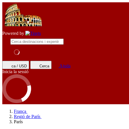
Powered by
Ajuda
ca / USD
Cerca
Inicia la sessió
França
Regió de París
París