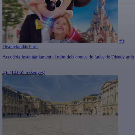
#3
Disneyland® Paris
Accedeix instantàniament al món dels contes de fades de Disney amb una 
4,6
(14.065 ressenyes)