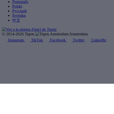
Português
Polski
Русский
Svenska
中文
© 2014-2026 Tiqets
Amsterdam
Instagram
TikTok
Facebook
Twitter
LinkedIn