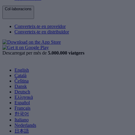
Col·laboracions
Converteix-te en proveïdor
Converteix-te en distribuïdor
Descarregat per més de
5.000.000 viatgers
English
Català
Čeština
Dansk
Deutsch
Ελληνικά
Español
Français
한국어
Italiano
Nederlands
日本語