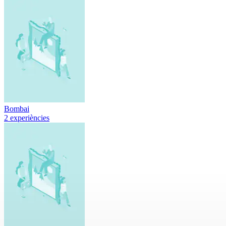
Bombai
2 experiències