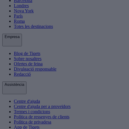
Barcelona
Londres
Nova York
París
Roma
Totes les destinacions
Empresa
Blog de Tiqets
Sobre nosaltres
Ofertes de feina
Divulgació responsable
Redacció
Assistència
Centre d'ajuda
Centre d'ajuda per a proveïdors
Termes i condicions
Política de ressenyes de clients
Política de privadesa
App de Tiqets