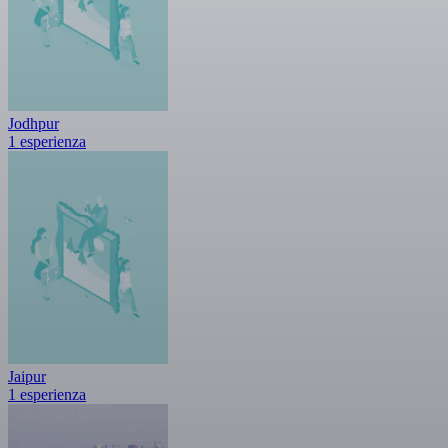
Jodhpur
1 esperienza
Jaipur
1 esperienza