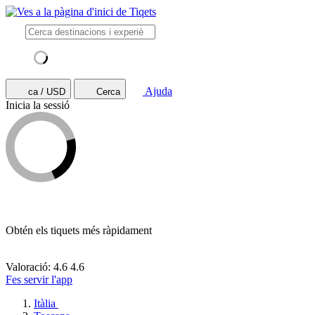
Ajuda
ca / USD
Cerca
Inicia la sessió
Obtén els tiquets més ràpidament
Valoració: 4.6
4.6
Fes servir l'app
Itàlia