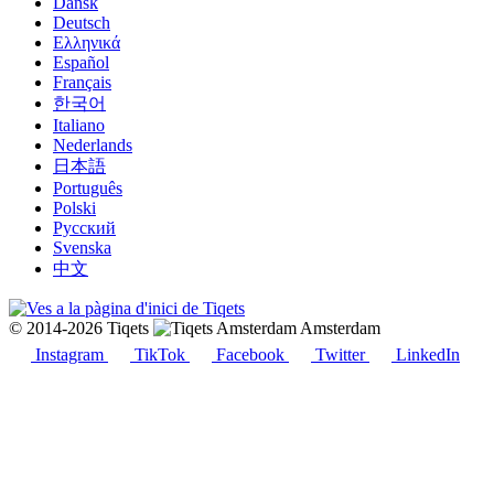
Dansk
Deutsch
Ελληνικά
Español
Français
한국어
Italiano
Nederlands
日本語
Português
Polski
Русский
Svenska
中文
© 2014-2026 Tiqets
Amsterdam
Instagram
TikTok
Facebook
Twitter
LinkedIn