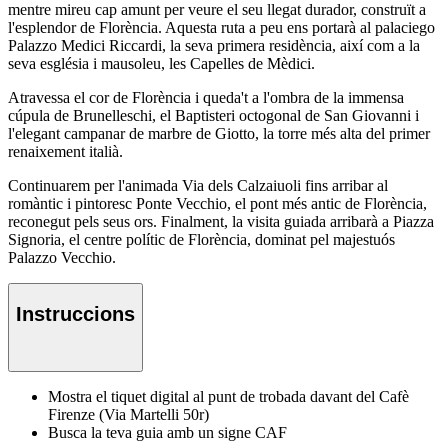
mentre mireu cap amunt per veure el seu llegat durador, construït a
l'esplendor de Florència. Aquesta ruta a peu ens portarà al palaciego
Palazzo Medici Riccardi, la seva primera residència, així com a la
seva església i mausoleu, les Capelles de Mèdici.
Atravessa el cor de Florència i queda't a l'ombra de la immensa
cúpula de Brunelleschi, el Baptisteri octogonal de San Giovanni i
l'elegant campanar de marbre de Giotto, la torre més alta del primer
renaixement italià.
Continuarem per l'animada Via dels Calzaiuoli fins arribar al
romàntic i pintoresc Ponte Vecchio, el pont més antic de Florència,
reconegut pels seus ors. Finalment, la visita guiada arribarà a Piazza
Signoria, el centre polític de Florència, dominat pel majestuós
Palazzo Vecchio.
Instruccions
Mostra el tiquet digital al punt de trobada davant del Cafè
Firenze (Via Martelli 50r)
Busca la teva guia amb un signe CAF