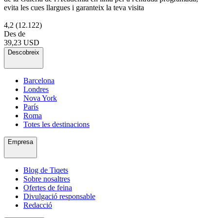
evita les cues llargues i garanteix la teva visita
4,2
(12.122)
Des de
39,23 USD
Descobreix
Barcelona
Londres
Nova York
París
Roma
Totes les destinacions
Empresa
Blog de Tiqets
Sobre nosaltres
Ofertes de feina
Divulgació responsable
Redacció