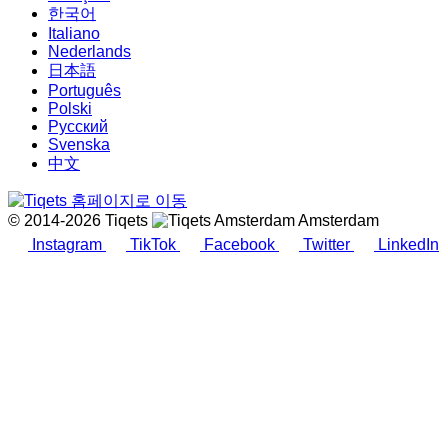
한국어
Italiano
Nederlands
日本語
Português
Polski
Русский
Svenska
中文
© 2014-2026 Tiqets
Amsterdam
Instagram
TikTok
Facebook
Twitter
LinkedIn