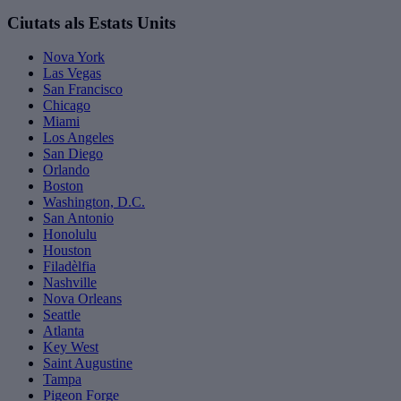
Ciutats als Estats Units
Nova York
Las Vegas
San Francisco
Chicago
Miami
Los Angeles
San Diego
Orlando
Boston
Washington, D.C.
San Antonio
Honolulu
Houston
Filadèlfia
Nashville
Nova Orleans
Seattle
Atlanta
Key West
Saint Augustine
Tampa
Pigeon Forge