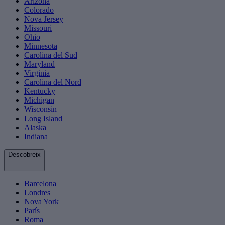
Arizona
Colorado
Nova Jersey
Missouri
Ohio
Minnesota
Carolina del Sud
Maryland
Virginia
Carolina del Nord
Kentucky
Michigan
Wisconsin
Long Island
Alaska
Indiana
Descobreix
Barcelona
Londres
Nova York
París
Roma