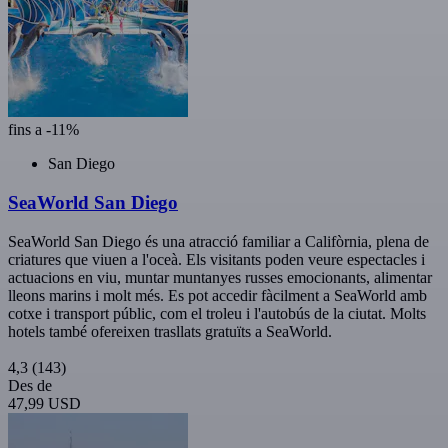
fins a -11%
San Diego
SeaWorld San Diego
SeaWorld San Diego és una atracció familiar a Califòrnia, plena de
criatures que viuen a l'oceà. Els visitants poden veure espectacles i
actuacions en viu, muntar muntanyes russes emocionants, alimentar
lleons marins i molt més. Es pot accedir fàcilment a SeaWorld amb
cotxe i transport públic, com el troleu i l'autobús de la ciutat. Molts
hotels també ofereixen trasllats gratuïts a SeaWorld.
4,3
(143)
Des de
47,99 USD