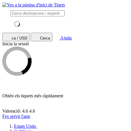
Ajuda
ca / USD
Cerca
Inicia la sessió
Obtén els tiquets més ràpidament
Valoració: 4.6
4.6
Fes servir l'app
Estats Units