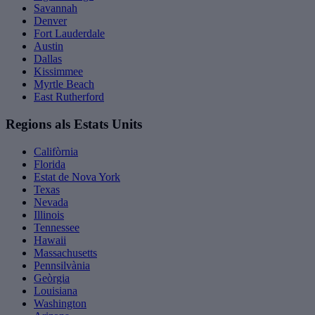
Savannah
Denver
Fort Lauderdale
Austin
Dallas
Kissimmee
Myrtle Beach
East Rutherford
Regions als Estats Units
Califòrnia
Florida
Estat de Nova York
Texas
Nevada
Illinois
Tennessee
Hawaii
Massachusetts
Pennsilvània
Geòrgia
Louisiana
Washington