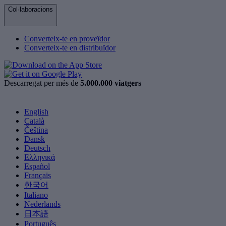
Col·laboracions
Converteix-te en proveïdor
Converteix-te en distribuïdor
Descarregat per més de
5.000.000 viatgers
English
Català
Čeština
Dansk
Deutsch
Ελληνικά
Español
Français
한국어
Italiano
Nederlands
日本語
Português