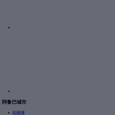
阿鲁巴城市
棕榈滩