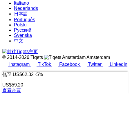
Italiano
Nederlands
日本語
Português
Polski
Русский
Svenska
中文
© 2014-2026 Tiqets
Amsterdam
Instagram
TikTok
Facebook
Twitter
LinkedIn
低至
US$62.32
-5%
US$59.20
查看余票