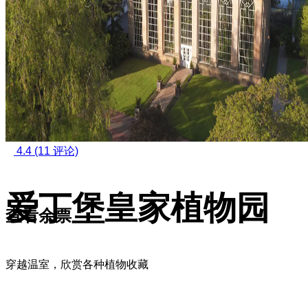
4.4
(11 评论)
爱丁堡皇家植物园
查看余票
穿越温室，欣赏各种植物收藏