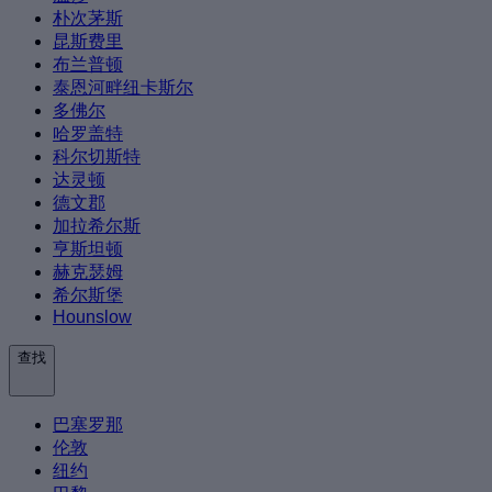
朴次茅斯
昆斯费里
布兰普顿
泰恩河畔纽卡斯尔
多佛尔
哈罗盖特
科尔切斯特
达灵顿
德文郡
加拉希尔斯
亨斯坦顿
赫克瑟姆
希尔斯堡
Hounslow
查找
巴塞罗那
伦敦
纽约