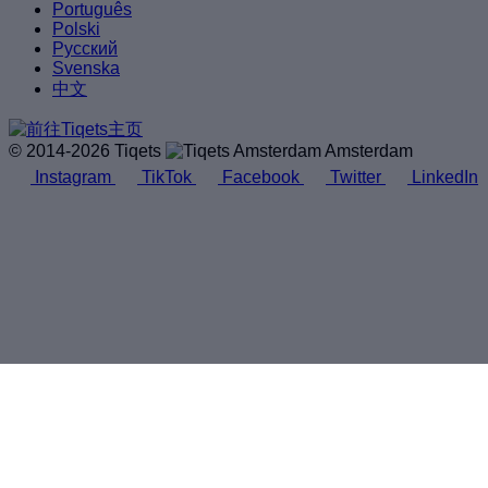
Português
Polski
Русский
Svenska
中文
© 2014-2026 Tiqets
Amsterdam
Instagram
TikTok
Facebook
Twitter
LinkedIn