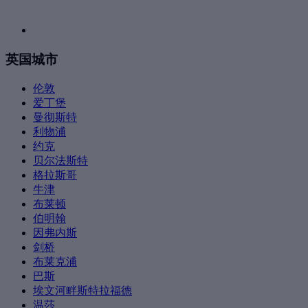
英国城市
伦敦
爱丁堡
曼彻斯特
利物浦
约克
贝尔法斯特
格拉斯哥
牛津
布莱顿
伯明翰
因弗内斯
剑桥
布莱克浦
巴斯
埃文河畔斯特拉福德
温莎