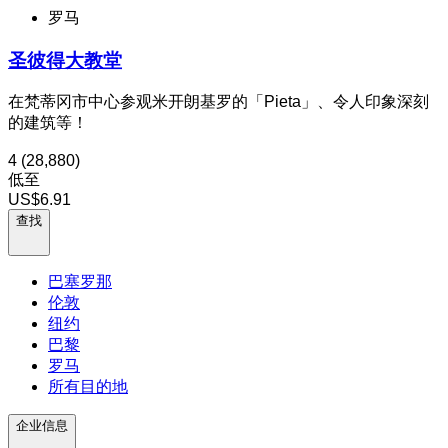
罗马
圣彼得大教堂
在梵蒂冈市中心参观米开朗基罗的「Pieta」、令人印象深刻
的建筑等！
4
(28,880)
低至
US$6.91
查找
巴塞罗那
伦敦
纽约
巴黎
罗马
所有目的地
企业信息