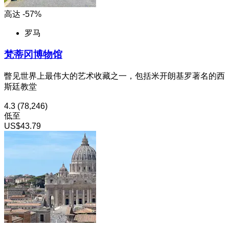
高达 -57%
罗马
梵蒂冈博物馆
瞥见世界上最伟大的艺术收藏之一，包括米开朗基罗著名的西
斯廷教堂
4.3
(78,246)
低至
US$43.79