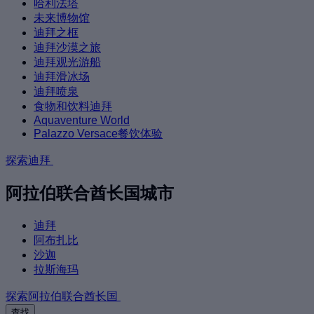
哈利法塔
未来博物馆
迪拜之框
迪拜沙漠之旅
迪拜观光游船
迪拜滑冰场
迪拜喷泉
食物和饮料迪拜
Aquaventure World
Palazzo Versace餐饮体验
探索迪拜
阿拉伯联合酋长国城市
迪拜
阿布扎比
沙迦
拉斯海玛
探索阿拉伯联合酋长国
查找