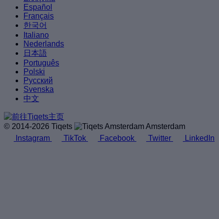
Español
Français
한국어
Italiano
Nederlands
日本語
Português
Polski
Русский
Svenska
中文
© 2014-2026 Tiqets
Amsterdam
Instagram
TikTok
Facebook
Twitter
LinkedIn