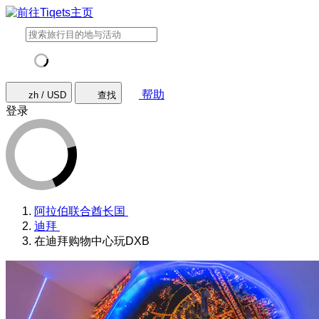
帮助
zh / USD
查找
登录
阿拉伯联合酋长国
迪拜
在迪拜购物中心玩DXB