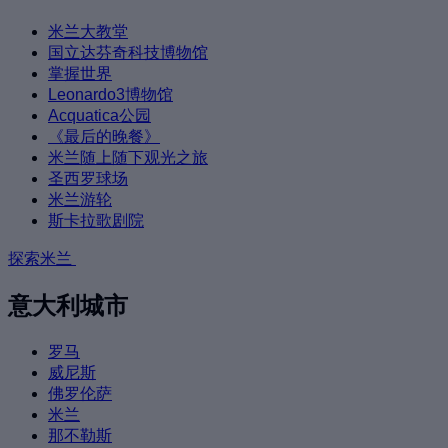
米兰大教堂
国立达芬奇科技博物馆
掌握世界
Leonardo3博物馆
Acquatica公园
《最后的晚餐》
米兰随上随下观光之旅
圣西罗球场
米兰游轮
斯卡拉歌剧院
探索米兰
意大利城市
罗马
威尼斯
佛罗伦萨
米兰
那不勒斯