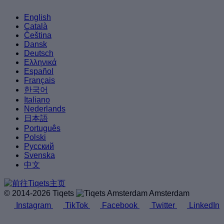
English
Català
Čeština
Dansk
Deutsch
Ελληνικά
Español
Français
한국어
Italiano
Nederlands
日本語
Português
Polski
Русский
Svenska
中文
© 2014-2026 Tiqets
Amsterdam
Instagram
TikTok
Facebook
Twitter
LinkedIn