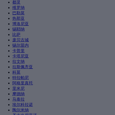
都灵
维罗纳
巴勒莫
热那亚
博洛尼亚
锡耶纳
比萨
庞贝古城
锡尔苗内
卡普里
卡塔尼亚
拉文纳
拉斯佩齐亚
科莫
特拉帕尼
阿格里真托
里米尼
摩德纳
马泰拉
埃尔科拉诺
陶尔米纳