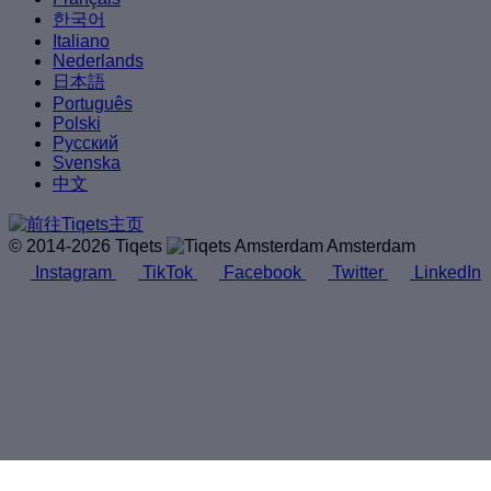
한국어
Italiano
Nederlands
日本語
Português
Polski
Русский
Svenska
中文
© 2014-2026 Tiqets
Amsterdam
Instagram
TikTok
Facebook
Twitter
LinkedIn