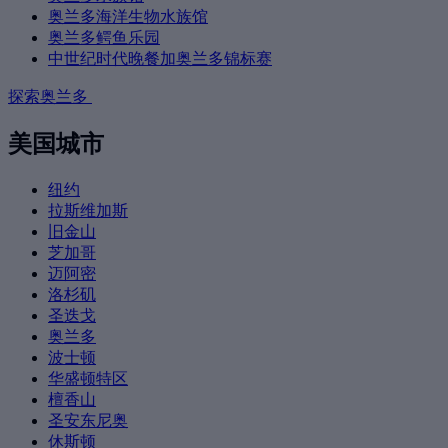
奥兰多海洋生物水族馆
奥兰多鳄鱼乐园
中世纪时代晚餐加奥兰多锦标赛
探索奥兰多
美国城市
纽约
拉斯维加斯
旧金山
芝加哥
迈阿密
洛杉矶
圣迭戈
奥兰多
波士顿
华盛顿特区
檀香山
圣安东尼奥
休斯顿