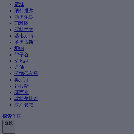
费城
纳什维尔
新奥尔良
西雅图
亚特兰大
基韦斯特
圣奥古斯丁
坦帕
鸽子谷
萨凡纳
丹佛
劳德代尔堡
奥斯汀
达拉斯
基西米
默特尔比奇
东卢瑟福
探索美国
查找