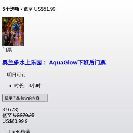
5个选项
• 低至
US$51.99
门票
奥兰多水上乐园： AquaGlow下班后门票
明日可订
时长：3小时
显示产品包含的内容
3.9
(73)
低至
US$70.25
US$63.99
9
Tiqets精选