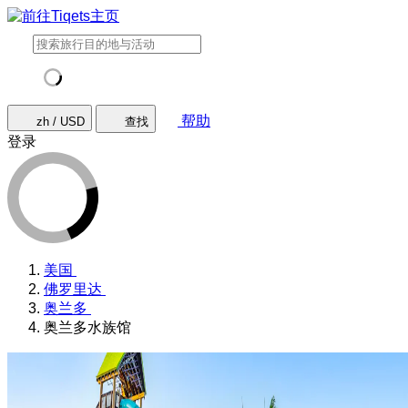
帮助
zh / USD
查找
登录
美国
佛罗里达
奥兰多
奥兰多水族馆