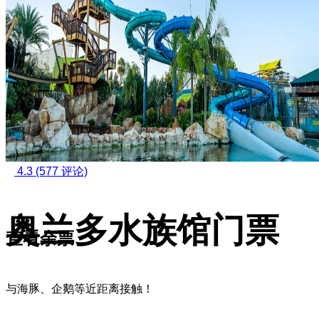
4.3
(577 评论)
奥兰多水族馆门票
查看余票
与海豚、企鹅等近距离接触！