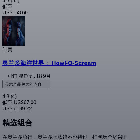
4.3
(55)
低至
US$153.60
门票
奥兰多海洋世界： Howl-O-Scream
可订
星期五, 18 9月
显示产品包含的内容
4.8
(4)
低至
US$67.00
US$51.99
22
精选组合
在奥兰多旅行，奥兰多水族馆不容错过。打包玩个尽兴吧。