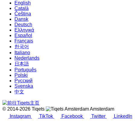
English
Català
Čeština
Dansk
Deutsch
Ελληνικά
Español
Français
한국어
Italiano
Nederlands
日本語
Português
Polski
Русский
Svenska
中文
© 2014-2026 Tiqets
Amsterdam
Instagram
TikTok
Facebook
Twitter
LinkedIn