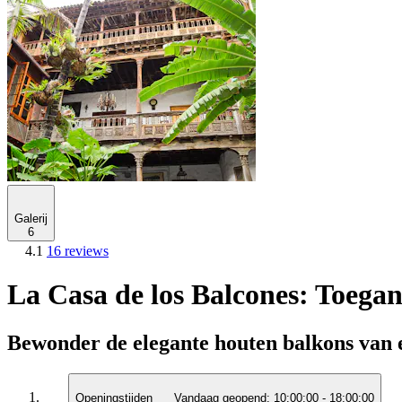
Galerij
6
4.1
16 reviews
La Casa de los Balcones: Toegan
Bewonder de elegante houten balkons van e
Openingstijden
Vandaag geopend:
10:00:00
-
18:00:00