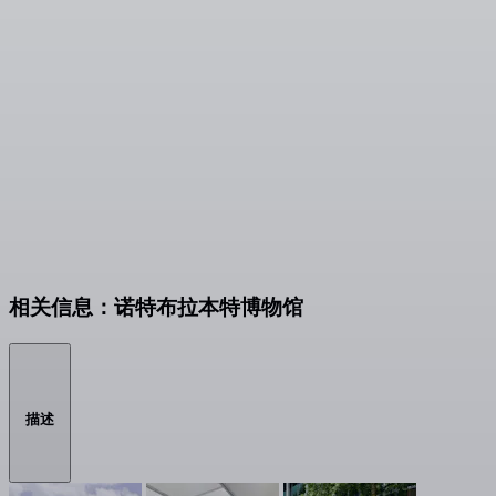
相关信息：诺特布拉本特博物馆
描述