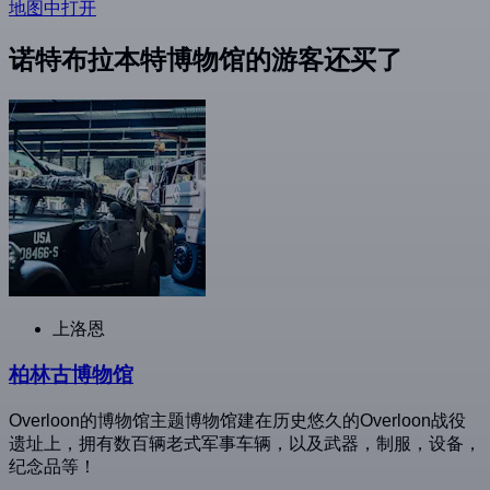
地图中打开
诺特布拉本特博物馆的游客还买了
上洛恩
柏林古博物馆
Overloon的博物馆主题博物馆建在历史悠久的Overloon战役
遗址上，拥有数百辆老式军事车辆，以及武器，制服，设备，
纪念品等！