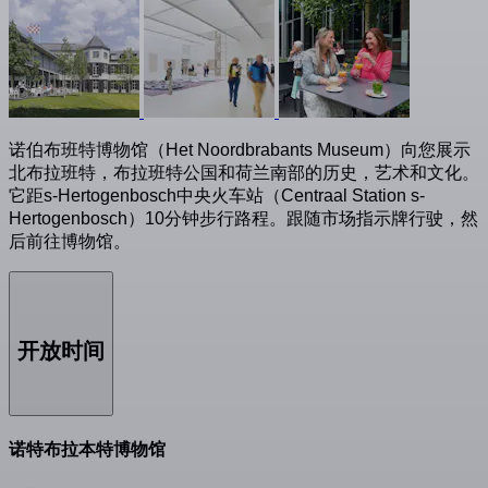
诺伯布班特博物馆（Het Noordbrabants Museum）向您展示
北布拉班特，布拉班特公国和荷兰南部的历史，艺术和文化。
它距s-Hertogenbosch中央火车站（Centraal Station s-
Hertogenbosch）10分钟步行路程。跟随市场指示牌行驶，然
后前往博物馆。
开放时间
诺特布拉本特博物馆