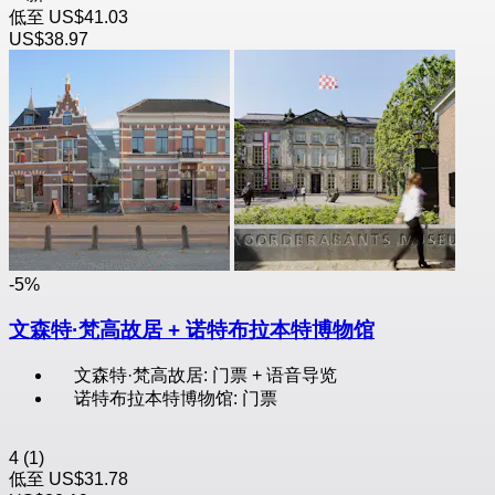
低至
US$41.03
US$38.97
-5%
文森特·梵高故居 + 诺特布拉本特博物馆
文森特·梵高故居: 门票 + 语音导览
诺特布拉本特博物馆: 门票
4
(1)
低至
US$31.78