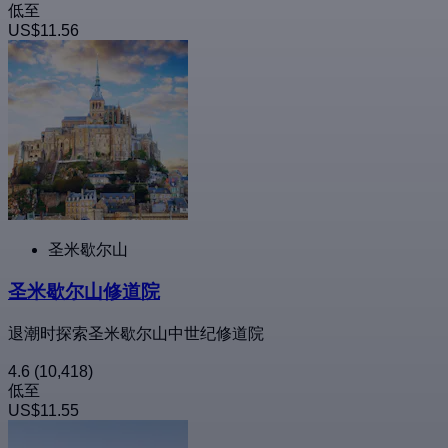
低至
US$11.56
圣米歇尔山
圣米歇尔山修道院
退潮时探索圣米歇尔山中世纪修道院
4.6
(10,418)
低至
US$11.55