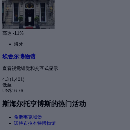
高达 -11%
海牙
埃舍尔博物馆
查看视觉错觉和交互式显示
4.3
(1,401)
低至
US$16.76
斯海尔托亨博斯的热门活动
希斯韦克城堡
诺特布拉本特博物馆