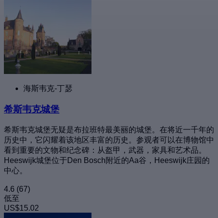
海斯韦克-丁瑟
希斯韦克城堡
希斯韦克城堡无疑是布拉班特最美丽的城堡。在将近一千年的
历史中，它闪耀着该地区丰富的历史。参观者可以在博物馆中
看到重要的文物和纪念碑：从盔甲，武器，家具和艺术品。
Heeswijk城堡位于Den Bosch附近的Aa谷，Heeswijk庄园的
中心。
4.6
(67)
低至
US$15.02