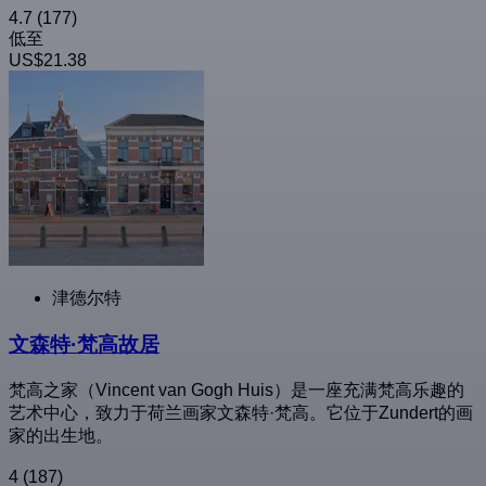
4.7
(177)
低至
US$21.38
津德尔特
文森特·梵高故居
梵高之家（Vincent van Gogh Huis）是一座充满梵高乐趣的
艺术中心，致力于荷兰画家文森特·梵高。它位于Zundert的画
家的出生地。
4
(187)