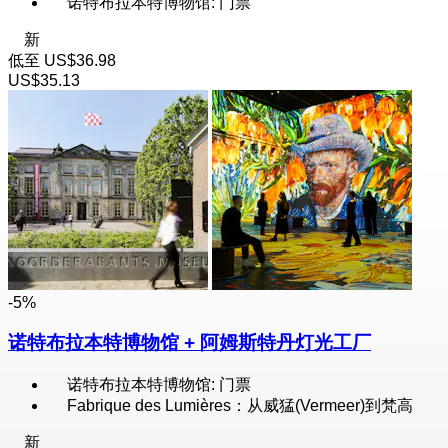
诺特布拉本特博物馆: 门票
新
低至
US$36.98
US$35.13
-5%
诺特布拉本特博物馆 + 阿姆斯特丹灯光工厂
诺特布拉本特博物馆: 门票
Fabrique des Lumières：从威猛(Vermeer)到梵高
新