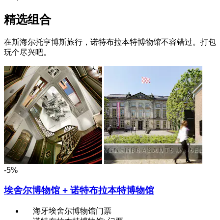
精选组合
在斯海尔托亨博斯旅行，诺特布拉本特博物馆不容错过。打包
玩个尽兴吧。
-5%
埃舍尔博物馆 + 诺特布拉本特博物馆
海牙埃舍尔博物馆门票