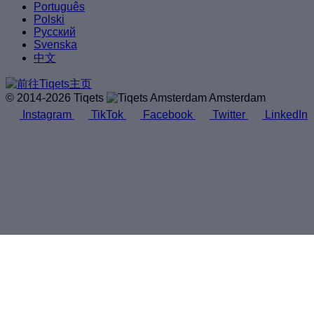
Português
Polski
Русский
Svenska
中文
© 2014-2026 Tiqets
Amsterdam
Instagram
TikTok
Facebook
Twitter
LinkedIn