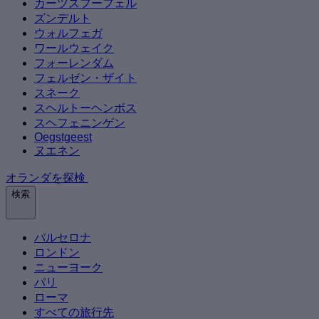
カーツスフーフェル
ズンデルト
ウォルフェガ
ワールウェイク
フォーレンダム
フェルゼン・ザイト
スネーク
スヘルトーヘンボス
スヘフェニンゲン
Oegstgeest
ヌエネン
オランダを探検
検索
バルセロナ
ロンドン
ニューヨーク
パリ
ローマ
すべての旅行先