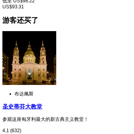
低至
US$98.22
US$93.31
游客还买了
布达佩斯
圣史蒂芬大教堂
参观这座匈牙利最大的新古典主义教堂！
4.1
(632)