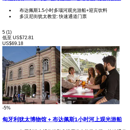
布达佩斯1.5小时多瑙河观光游船+迎宾饮料
多汉尼街犹太教堂: 快速通道门票
5
(1)
低至
US$72.81
US$69.18
-5%
匈牙利犹太博物馆 + 布达佩斯1小时河上观光游船