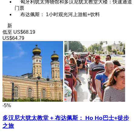
匈牙利犹太博物馆和多汉尼犹太教堂大楼：快速通道
门票
布达佩斯： 1小时观光河上游船+饮料
新
低至
US$68.19
US$64.79
-5%
多汉尼大犹太教堂 + 布达佩斯： Ho Ho巴士+徒步
之旅