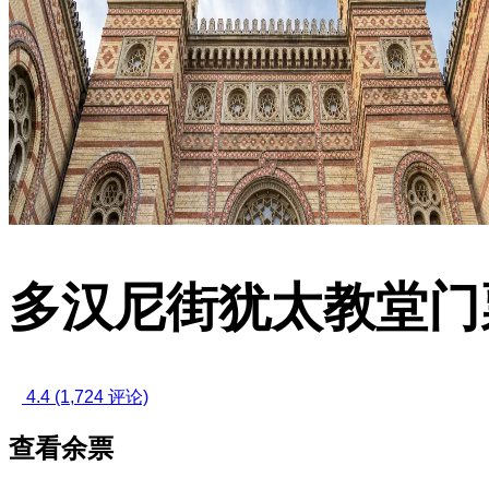
多汉尼街犹太教堂门
4.4
(1,724 评论)
查看余票