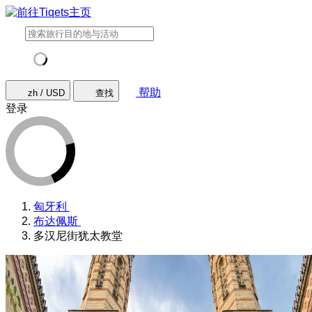
帮助
zh / USD
查找
登录
匈牙利
布达佩斯
多汉尼街犹太教堂