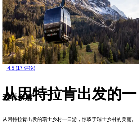
4.5
(17 评论)
从因特拉肯出发的一
查看余票
从因特拉肯出发的瑞士乡村一日游，惊叹于瑞士乡村的美丽。