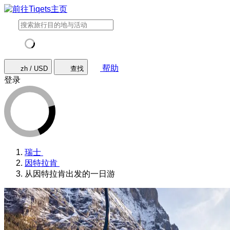
帮助
zh / USD
查找
登录
瑞士
因特拉肯
从因特拉肯出发的一日游