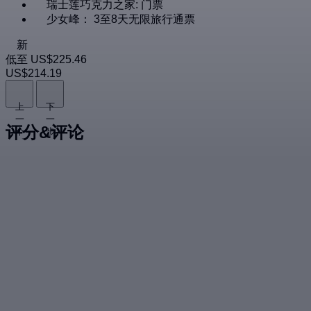
瑞士莲巧克力之家: 门票
少女峰： 3至8天无限旅行通票
新
低至
US$225.46
US$214.19
上
下
一
一
评分&评论
个
步