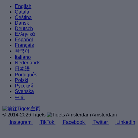
English
Català
Čeština
Dansk
Deutsch
Ελληνικά
Español
Français
한국어
Italiano
Nederlands
日本語
Português
Polski
Русский
Svenska
中文
© 2014-2026 Tiqets
Amsterdam
Instagram
TikTok
Facebook
Twitter
LinkedIn