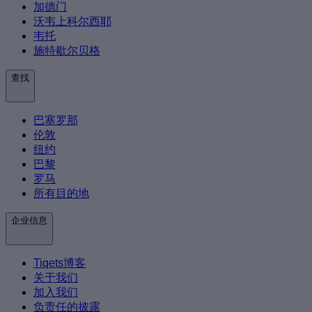
加德门
沃韦上科尔西耶
韦托
施特歇尔贝格
查找
巴塞罗那
伦敦
纽约
巴黎
罗马
所有目的地
企业信息
Tiqets博客
关于我们
加入我们
负责任的披露