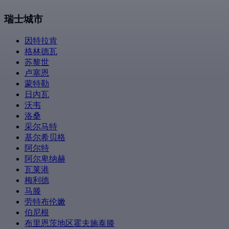
瑞士城市
因特拉肯
格林德瓦
苏黎世
卢塞恩
蒙特勒
日內瓦
沃韦
洛桑
采尔马特
基尔希贝格
阿尔特
阿尔卑纳赫
瓦莱港
梅利德
马滕
劳特布伦嫩
伯尼根
布里恩茨地区霍夫施泰滕