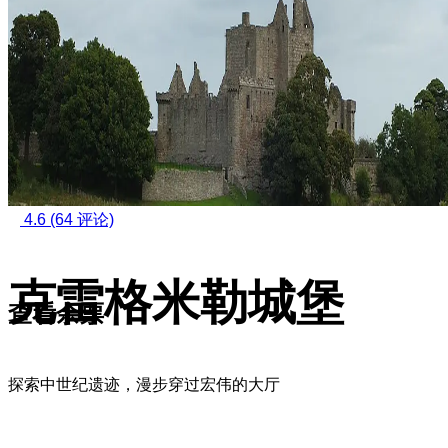
4.6
(64 评论)
克雷格米勒城堡
查看余票
探索中世纪遗迹，漫步穿过宏伟的大厅