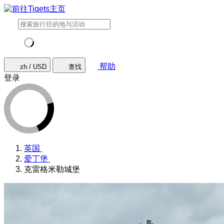
帮助
zh / USD
查找
登录
英国
爱丁堡
克雷格米勒城堡