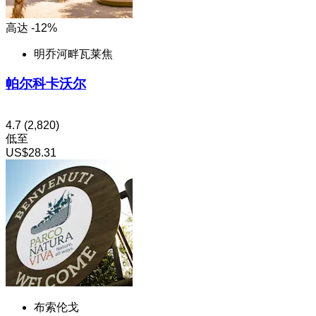
高达 -12%
明乔河畔瓦莱焦
帕尔科卡沃尔
4.7
(2,820)
低至
US$28.31
布索伦戈