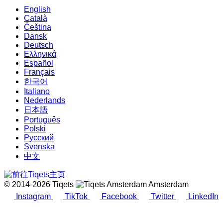
English
Català
Čeština
Dansk
Deutsch
Ελληνικά
Español
Français
한국어
Italiano
Nederlands
日本語
Português
Polski
Русский
Svenska
中文
© 2014-2026 Tiqets
Amsterdam
Instagram
TikTok
Facebook
Twitter
LinkedIn