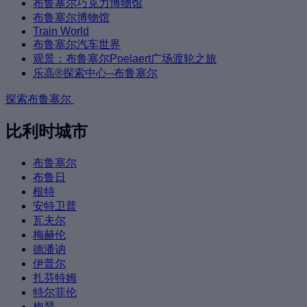
布鲁塞尔巧克力博物馆
布鲁塞尔博物馆
Train World
布鲁塞尔汽车世界
观景：布鲁塞尔Poelaert广场渡轮之旅
乐高®探索中心--布鲁塞尔
探索布鲁塞尔
比利时城市
布鲁塞尔
布鲁日
根特
安特卫普
瓦夫尔
梅赫伦
德潘讷
伊普尔
扎芬特姆
特尔菲伦
梅瑟