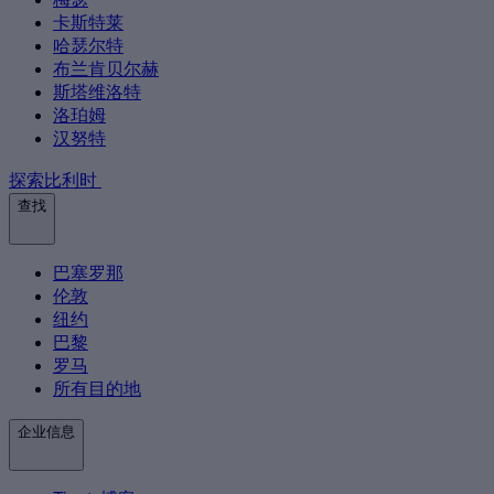
卡斯特莱
哈瑟尔特
布兰肯贝尔赫
斯塔维洛特
洛珀姆
汉努特
探索比利时
查找
巴塞罗那
伦敦
纽约
巴黎
罗马
所有目的地
企业信息