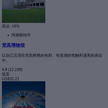
高达 -16%
阿姆斯特丹
梵高博物馆
让自己沉浸在梵高鲜艳的色彩、有质感的笔触和凄美的表达
中。
4.8
(12,239)
低至
US$31.21