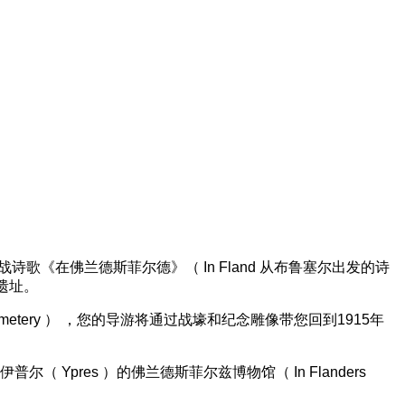
界大战诗歌《在佛兰德斯菲尔德》（ In Fland 从布鲁塞尔出发的诗
的遗址。
 Cemetery ） ，您的导游将通过战壕和纪念雕像带您回到1915年
尔（ Ypres ）的佛兰德斯菲尔兹博物馆（ In Flanders