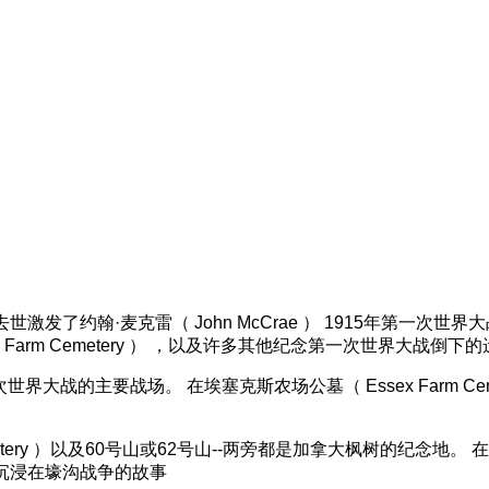
的去世激发了约翰·麦克雷（ John McCrae ） 1915年第一次世
Farm Cemetery ） ，以及许多其他纪念第一次世界大战倒下
8年第一次世界大战的主要战场。 在埃塞克斯农场公墓（ Essex Farm
ery ）以及60号山或62号山--两旁都是加拿大枫树的纪念地。 在伊普
，并沉浸在壕沟战争的故事