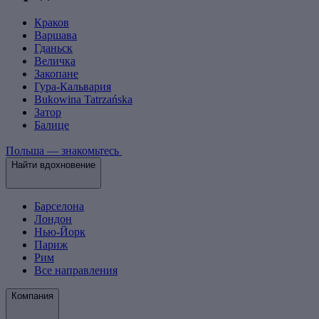
Краков
Варшава
Гданьск
Величка
Закопане
Гура-Кальвария
Bukowina Tatrzańska
Затор
Балице
Польша — знакомьтесь
Найти вдохновение
Барселона
Лондон
Нью-Йорк
Париж
Рим
Все направления
Компания