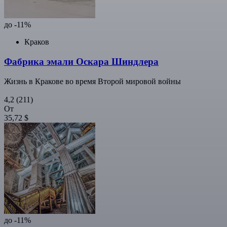
до -11%
Краков
Фабрика эмали Оскара Шиндлера
Жизнь в Кракове во время Второй мировой войны
4,2
(211)
От
35,72 $
до -11%