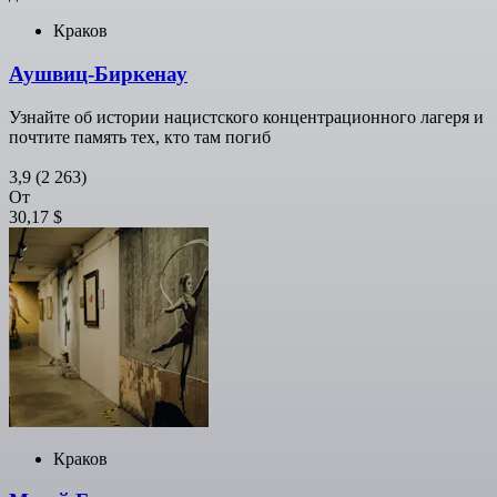
Краков
Аушвиц-Биркенау
Узнайте об истории нацистского концентрационного лагеря и
почтите память тех, кто там погиб
3,9
(2 263)
От
30,17 $
Краков