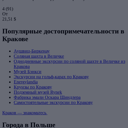
4
(91)
От
21,51 $
Популярные достопримечательности в
Кракове
Аушвиц-Биркенау
Соляная шахта в Величке
Однодневные экскурсии по соляной шахте в Величке из
Кракова
Музей Бэнкси
Экскурсии на гольф-карах по Кракову
Energylandia
Круизы по Кракову
Подземный музей Rynek
Фабрика эмали Оскара Шиндлера
Самостоятельные экскурсии по Кракову
Краков — знакомьтесь
Города в Польше