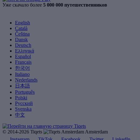
Уже скачало более
5 000 000 путешественников
English
Català
Čeština
Dansk
Deutsch
Ελληνικά
Español
Français
한국어
Italiano
Nederlands
日本語
Português
Polski
Русский
Svenska
中文
© 2014-2026 Tiqets
Amsterdam
Instagram
TikTok
Facebook
Twitter
LinkedIn