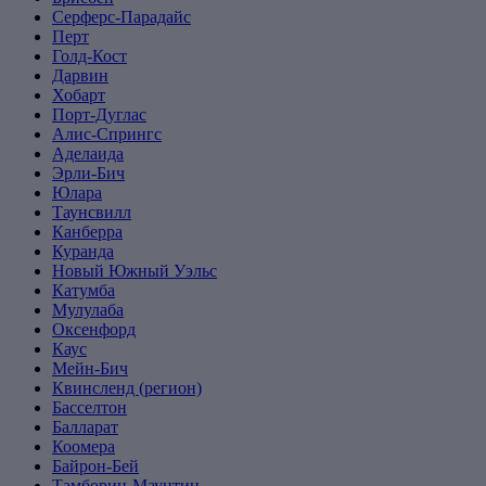
Серферс-Парадайс
Перт
Голд-Кост
Дарвин
Хобарт
Порт-Дуглас
Алис-Спрингс
Аделаида
Эрли-Бич
Юлара
Таунсвилл
Канберра
Куранда
Новый Южный Уэльс
Катумба
Мулулаба
Оксенфорд
Каус
Мейн-Бич
Квинсленд (регион)
Басселтон
Балларат
Коомера
Байрон-Бей
Тамборин-Маунтин