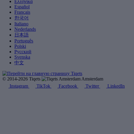
Ελληνικά
Español
Français
한국어
Italiano
Nederlands
日本語
Português
Polski
Русский
Svenska
中文
© 2014-2026 Tiqets
Amsterdam
Instagram
TikTok
Facebook
Twitter
LinkedIn