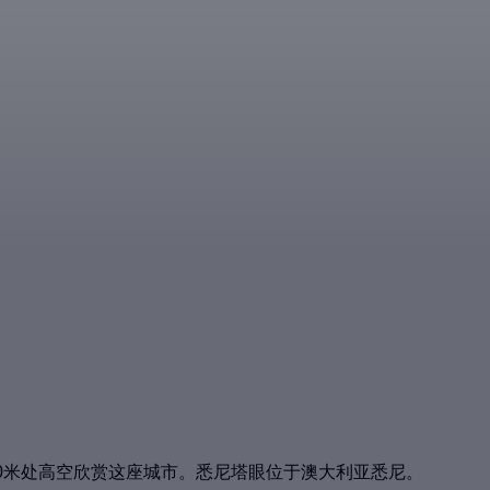
0米处高空欣赏这座城市。悉尼塔眼位于澳大利亚悉尼。