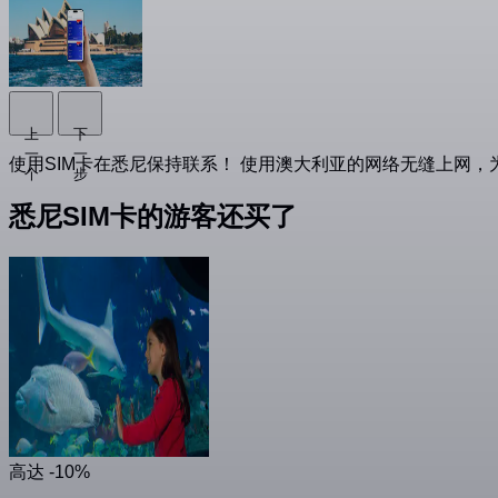
上
下
一
一
使用SIM卡在悉尼保持联系！ 使用澳大利亚的网络无缝上网
个
步
悉尼SIM卡的游客还买了
高达 -10%