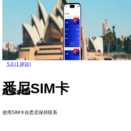
5.0
(1 评论)
悉尼SIM卡
查看余票
使用SIM卡在悉尼保持联系