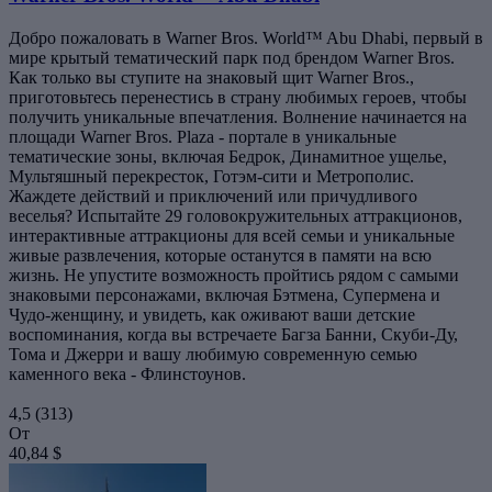
Добро пожаловать в Warner Bros. World™ Abu Dhabi, первый в
мире крытый тематический парк под брендом Warner Bros.
Как только вы ступите на знаковый щит Warner Bros.,
приготовьтесь перенестись в страну любимых героев, чтобы
получить уникальные впечатления. Волнение начинается на
площади Warner Bros. Plaza - портале в уникальные
тематические зоны, включая Бедрок, Динамитное ущелье,
Мультяшный перекресток, Готэм-сити и Метрополис.
Жаждете действий и приключений или причудливого
веселья? Испытайте 29 головокружительных аттракционов,
интерактивные аттракционы для всей семьи и уникальные
живые развлечения, которые останутся в памяти на всю
жизнь. Не упустите возможность пройтись рядом с самыми
знаковыми персонажами, включая Бэтмена, Супермена и
Чудо-женщину, и увидеть, как оживают ваши детские
воспоминания, когда вы встречаете Багза Банни, Скуби-Ду,
Тома и Джерри и вашу любимую современную семью
каменного века - Флинстоунов.
4,5
(313)
От
40,84 $