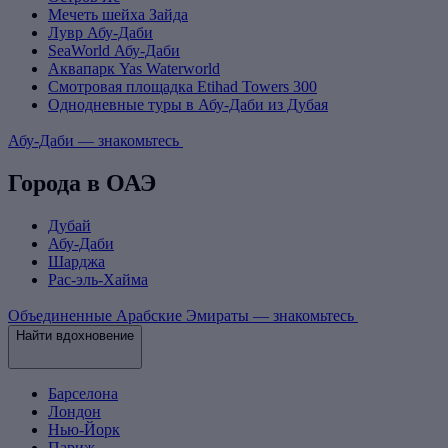
Мечеть шейха Зайда
Лувр Абу-Даби
SeaWorld Абу-Даби
Аквапарк Yas Waterworld
Смотровая площадка Etihad Towers 300
Однодневные туры в Абу-Даби из Дубая
Абу-Даби — знакомьтесь
Города в ОАЭ
Дубай
Абу-Даби
Шарджа
Рас-эль-Хайма
Объединенные Арабские Эмираты — знакомьтесь
Найти вдохновение
Барселона
Лондон
Нью-Йорк
Париж