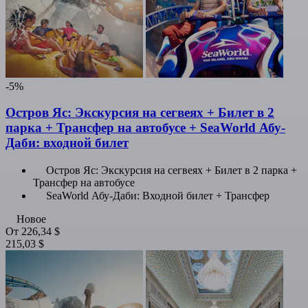
-5%
Остров Яс: Экскурсия на сегвеях + Билет в 2
парка + Трансфер на автобусе + SeaWorld Абу-
Даби: входной билет
Остров Яс: Экскурсия на сегвеях + Билет в 2 парка +
Трансфер на автобусе
SeaWorld Абу-Даби: Входной билет + Трансфер
Новое
От
226,34 $
215,03 $