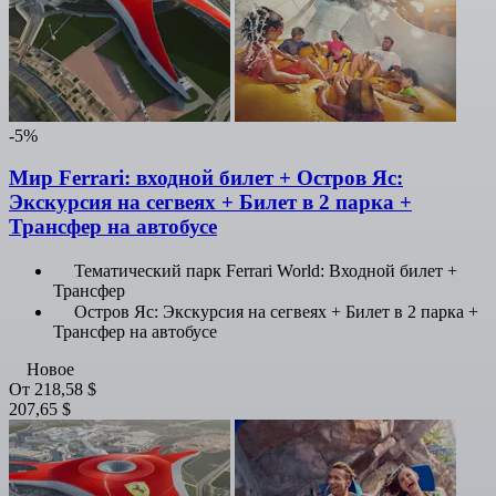
-5%
Мир Ferrari: входной билет + Остров Яс:
Экскурсия на сегвеях + Билет в 2 парка +
Трансфер на автобусе
Тематический парк Ferrari World: Входной билет +
Трансфер
Остров Яс: Экскурсия на сегвеях + Билет в 2 парка +
Трансфер на автобусе
Новое
От
218,58 $
207,65 $