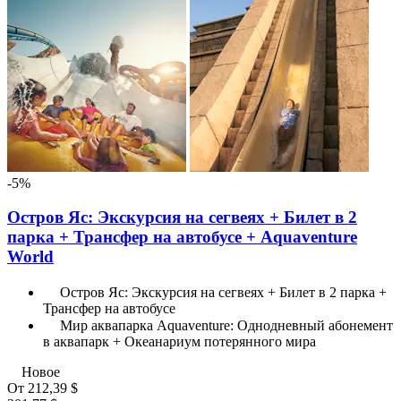
-5%
Остров Яс: Экскурсия на сегвеях + Билет в 2
парка + Трансфер на автобусе + Aquaventure
World
Остров Яс: Экскурсия на сегвеях + Билет в 2 парка +
Трансфер на автобусе
Мир аквапарка Aquaventure: Однодневный абонемент
в аквапарк + Океанариум потерянного мира
Новое
От
212,39 $