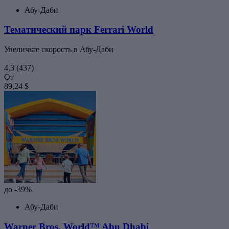
Абу-Даби
Тематический парк Ferrari World
Увеличьте скорость в Абу-Даби
4,3
(437)
От
89,24 $
до -39%
Абу-Даби
Warner Bros. World™ Abu Dhabi