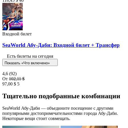
118,45 $
40
Входной билет
SeaWorld Абу-Даби: Входной билет + Трансфер
Есть билеты на сегодня
Показать «Что включено»
4,6
(92)
От
102,11 $
97,00 $
5
Тщательно подобранные комбинации
SeaWorld Абу-Даби — объедините посещение с другими
популярными достопримечательностями города Абу-Даби.
Некоторые вещи стоит совмещать.