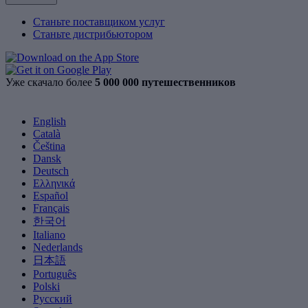
Станьте поставщиком услуг
Станьте дистрибьютором
Уже скачало более
5 000 000 путешественников
English
Català
Čeština
Dansk
Deutsch
Ελληνικά
Español
Français
한국어
Italiano
Nederlands
日本語
Português
Polski
Русский