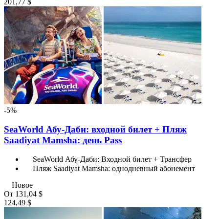
201,77 $
-5%
SeaWorld Абу-Даби: входной билет + Пляж
Saadiyat Mamsha: день Pass
SeaWorld Абу-Даби: Входной билет + Трансфер
Пляж Saadiyat Mamsha: однодневный абонемент
Новое
От
131,04 $
124,49 $