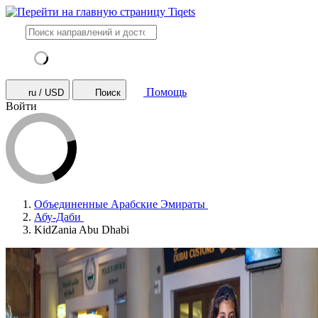
Помощь
ru / USD
Поиск
Войти
Объединенные Арабские Эмираты
Абу-Даби
KidZania Abu Dhabi