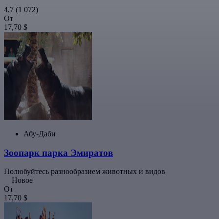
4,7
(1 072)
От
17,70 $
Абу-Даби
Зоопарк парка Эмиратов
Полюбуйтесь разнообразием животных и видов
Новое
От
17,70 $