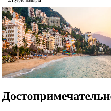
Пуэрто-Вальярта
Достопримечательн