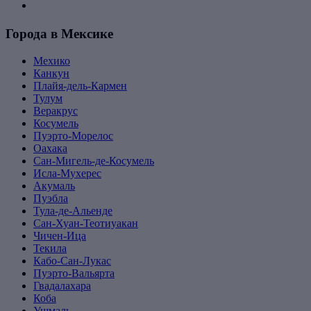
Города в Мексике
Мехико
Канкун
Плайя-дель-Кармен
Тулум
Веракрус
Косумель
Пуэрто-Морелос
Оахака
Сан-Мигель-де-Косумель
Исла-Мухерес
Акумаль
Пуэбла
Тула-де-Альенде
Сан-Хуан-Теотиуакан
Чичен-Ица
Текила
Кабо-Сан-Лукас
Пуэрто-Вальярта
Гвадалахара
Коба
Ушмаль