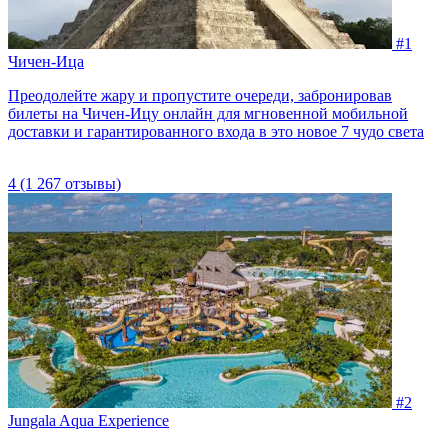
#1
Чичен-Ица
Преодолейте жару и пропустите очереди, забронировав
билеты на Чичен-Ицу онлайн для мгновенной мобильной
доставки и гарантированного входа в это новое 7 чудо света
4
(1 267 отзывы)
#2
Jungala Aqua Experience