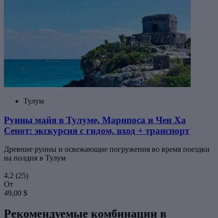
Тулум
Руины майя в Тулуме, Марипоса и Чен Ха
Сенот: экскурсия с гидом, вход + транспорт
Древние руины и освежающие погружения во время поездки
на полдня в Тулум
4,2
(25)
От
49,00 $
Рекомендуемые комбинации в