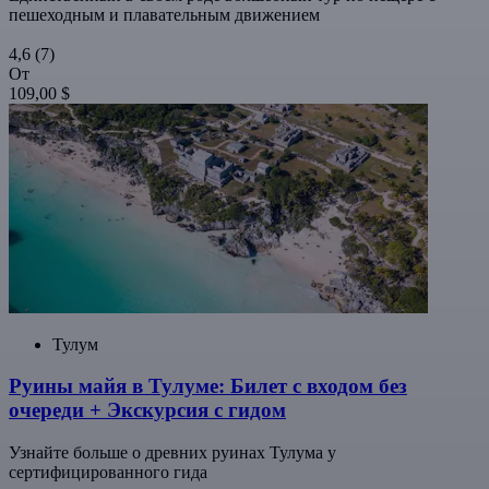
пешеходным и плавательным движением
4,6
(7)
От
109,00 $
Тулум
Руины майя в Тулуме: Билет с входом без
очереди + Экскурсия с гидом
Узнайте больше о древних руинах Тулума у
сертифицированного гида