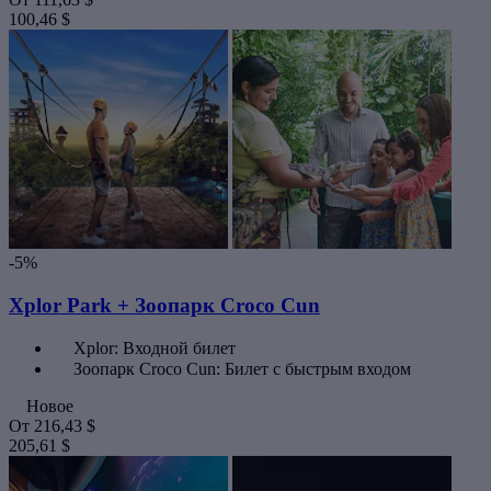
100,46 $
-5%
Xplor Park + Зоопарк Croco Cun
Xplor: Входной билет
Зоопарк Croco Cun: Билет с быстрым входом
Новое
От
216,43 $
205,61 $