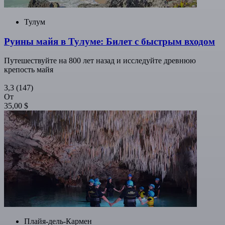
Тулум
Руины майя в Тулуме: Билет с быстрым входом
Путешествуйте на 800 лет назад и исследуйте древнюю
крепость майя
3,3
(147)
От
35,00 $
Плайя-дель-Кармен