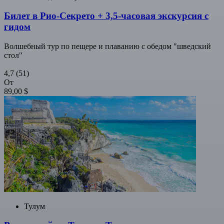
Билет в Рио-Секрето + 3,5-часовая экскурсия с
гидом
Волшебный тур по пещере и плаванию с обедом "шведский
стол"
4,7
(51)
От
89,00 $
Тулум