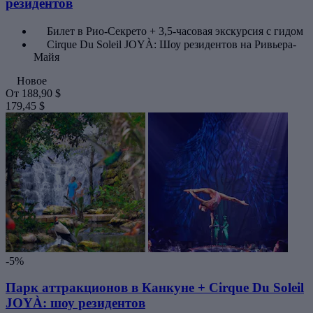
резидентов
Билет в Рио-Секрето + 3,5-часовая экскурсия с гидом
Cirque Du Soleil JOYÀ: Шоу резидентов на Ривьера-
Майя
Новое
От
188,90 $
179,45 $
-5%
Парк аттракционов в Канкуне + Cirque Du Soleil
JOYÀ: шоу резидентов