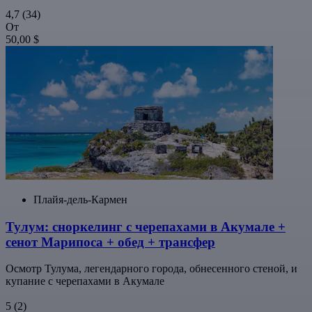
4,7
(34)
От
50,00 $
Плайя-дель-Кармен
Тулум: сноркелинг с черепахами в Акумале +
сенот Марипоса + обед + трансфер
Осмотр Тулума, легендарного города, обнесенного стеной, и
купание с черепахами в Акумале
5
(2)