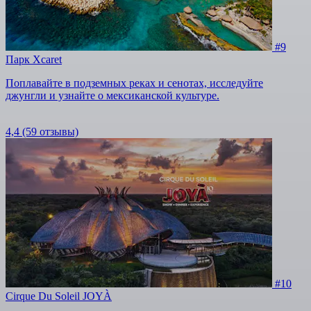
#9
Парк Xcaret
Поплавайте в подземных реках и сенотах, исследуйте
джунгли и узнайте о мексиканской культуре.
4,4
(59 отзывы)
#10
Cirque Du Soleil JOYÀ