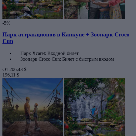
-5%
Парк аттракционов в Канкуне + Зоопарк Croco
Cun
Парк Xcaret: Входной билет
Зоопарк Croco Cun: Билет с быстрым входом
От
206,43 $
196,11 $