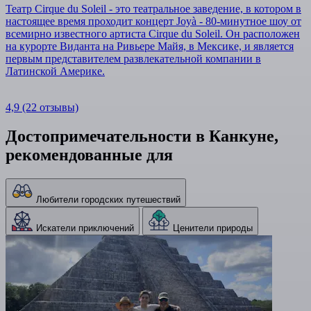
Театр Cirque du Soleil - это театральное заведение, в котором в
настоящее время проходит концерт Joyà - 80-минутное шоу от
всемирно известного артиста Cirque du Soleil. Он расположен
на курорте Виданта на Ривьере Майя, в Мексике, и является
первым представителем развлекательной компании в
Латинской Америке.
4,9
(22 отзывы)
Достопримечательности в Канкуне,
рекомендованные для
Любители городских путешествий
Искатели приключений
Ценители природы