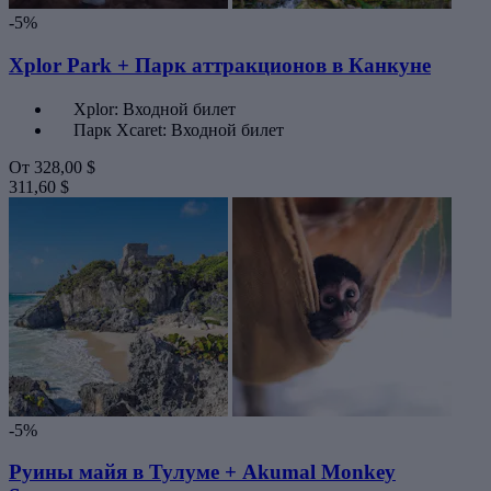
-5%
Xplor Park + Парк аттракционов в Канкуне
Xplor: Входной билет
Парк Xcaret: Входной билет
От
328,00 $
311,60 $
-5%
Руины майя в Тулуме + Akumal Monkey