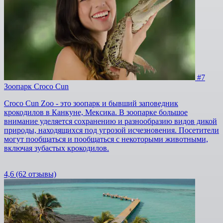
#7
Зоопарк Croco Cun
Croco Cun Zoo - это зоопарк и бывший заповедник
крокодилов в Канкуне, Мексика. В зоопарке большое
внимание уделяется сохранению и разнообразию видов дикой
природы, находящихся под угрозой исчезновения. Посетители
могут пообщаться и пообщаться с некоторыми животными,
включая зубастых крокодилов.
4,6
(62 отзывы)