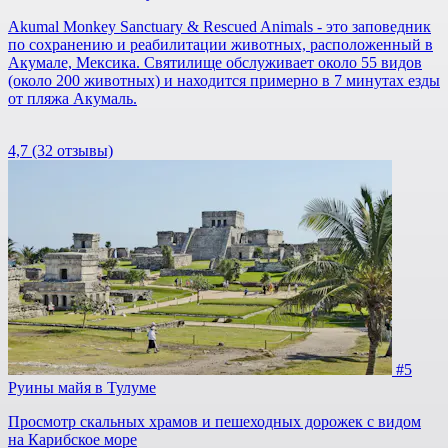
Akumal Monkey Sanctuary & Rescued Animals - это заповедник
по сохранению и реабилитации животных, расположенный в
Акумале, Мексика. Святилище обслуживает около 55 видов
(около 200 животных) и находится примерно в 7 минутах езды
от пляжа Акумаль.
4,7
(32 отзывы)
#5
Руины майя в Тулуме
Просмотр скальных храмов и пешеходных дорожек с видом
на Карибское море