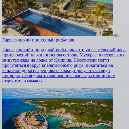
#8
Гаррафонский природный риф-парк
Гаррафонский природный риф-парк - это увлекательный парк
приключений на живописном острове Мухерес, в нескольких
минутах езды на лодке от Канкуна. Посетители могут
прогуляться вокруг впечатляющего рифа, покататься на
канатной дороге, арендовать каяки, прогуляться среди
природы, исследовать пышные зеленые сады или просто
отдохнуть в гамаках.