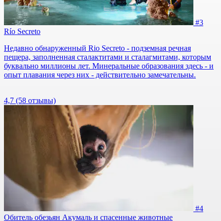
#3
Río Secreto
Недавно обнаруженный Rio Secreto - подземная речная
пещера, заполненная сталактитами и сталагмитами, которым
буквально миллионы лет. Минеральные образования здесь - и
опыт плавания через них - действительно замечательны.
4,7
(58 отзывы)
#4
Обитель обезьян Акумаль и спасенные животные