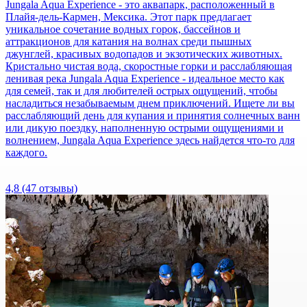
Jungala Aqua Experience - это аквапарк, расположенный в
Плайя-дель-Кармен, Мексика. Этот парк предлагает
уникальное сочетание водных горок, бассейнов и
аттракционов для катания на волнах среди пышных
джунглей, красивых водопадов и экзотических животных.
Кристально чистая вода, скоростные горки и расслабляющая
ленивая река Jungala Aqua Experience - идеальное место как
для семей, так и для любителей острых ощущений, чтобы
насладиться незабываемым днем приключений. Ищете ли вы
расслабляющий день для купания и принятия солнечных ванн
или дикую поездку, наполненную острыми ощущениями и
волнением, Jungala Aqua Experience здесь найдется что-то для
каждого.
4,8
(47 отзывы)