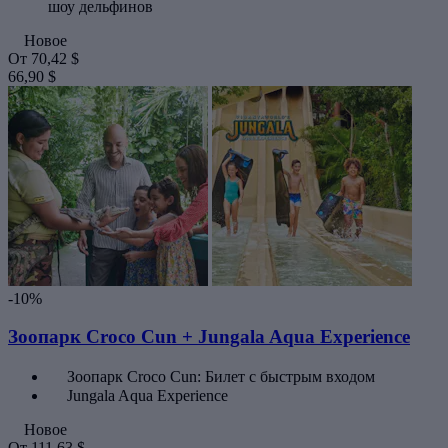
шоу дельфинов
Новое
От
70,42 $
66,90 $
-10%
Зоопарк Croco Cun + Jungala Aqua Experience
Зоопарк Croco Cun: Билет с быстрым входом
Jungala Aqua Experience
Новое
От
111,63 $