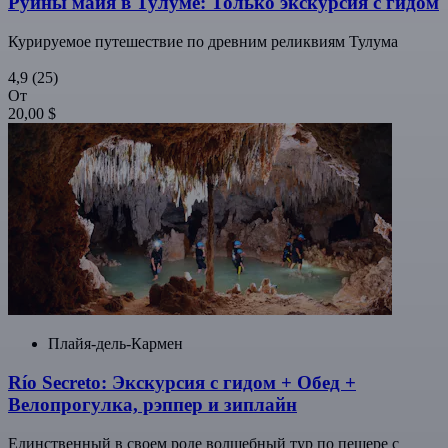
Руины майя в Тулуме: Только экскурсия с гидом
Курируемое путешествие по древним реликвиям Тулума
4,9
(25)
От
20,00 $
Плайя-дель-Кармен
Río Secreto: Экскурсия с гидом + Обед +
Велопрогулка, рэппер и зиплайн
Единственный в своем роде волшебный тур по пещере с