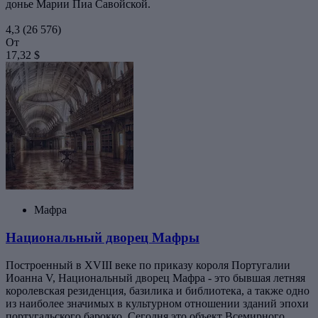
донье Марии Пиа Савойской.
4,3
(26 576)
От
17,32 $
Мафра
Национальный дворец Мафры
Построенный в XVIII веке по приказу короля Португалии
Иоанна V, Национальный дворец Мафра - это бывшая летняя
королевская резиденция, базилика и библиотека, а также одно
из наиболее значимых в культурном отношении зданий эпохи
португальского барокко. Сегодня это объект Всемирного