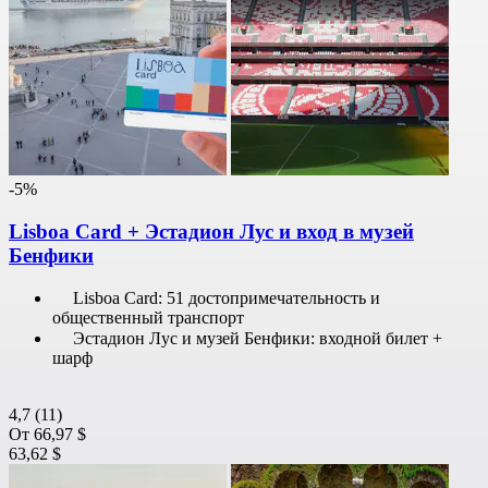
-5%
Lisboa Card + Эстадион Лус и вход в музей
Бенфики
Lisboa Card: 51 достопримечательность и
общественный транспорт
Эстадион Лус и музей Бенфики: входной билет +
шарф
4,7
(11)
От
66,97 $
63,62 $