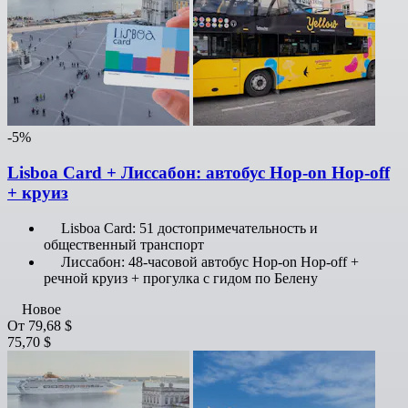
-5%
Lisboa Card + Лиссабон: автобус Hop-on Hop-off
+ круиз
Lisboa Card: 51 достопримечательность и
общественный транспорт
Лиссабон: 48-часовой автобус Hop-on Hop-off +
речной круиз + прогулка с гидом по Белену
Новое
От
79,68 $
75,70 $