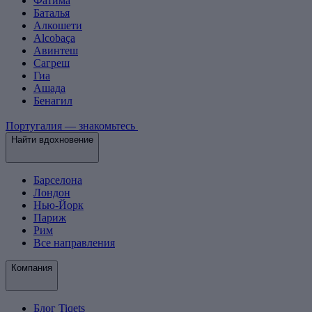
Фатима
Баталья
Алкошети
Alcobaça
Авинтеш
Сагреш
Гиа
Ашада
Бенагил
Португалия — знакомьтесь
Найти вдохновение
Барселона
Лондон
Нью-Йорк
Париж
Рим
Все направления
Компания
Блог Tiqets