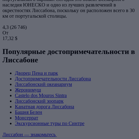
наследия ЮНЕСКО и одно из лучших развлечений в
окрестностях Лиссабона, поскольку он расположен всего в 30
км от португальской столицы.
4,3
(26 746)
От
17,32 $
Популярные достопримечательности в
Лиссабоне
Дворец Пена и парк
Достопримечательности Лиссабона
Лиссабонский океанариум
Жеронимуш
Castelo dos Mouros Sintra
Лиссабонский зоопарк
Канатная дорога Лиссабона
Башня Белен
Монсеррат
Экскурсионные туры по Синтре
Лиссабон — знакомьтесь