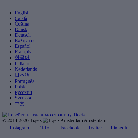
English
Català
Čeština
Dansk
Deutsch
Ελληνικά
Español
Français
한국어
Italiano
Nederlands
日本語
Português
Polski
Русский
Svenska
中文
© 2014-2026 Tiqets
Amsterdam
Instagram
TikTok
Facebook
Twitter
LinkedIn