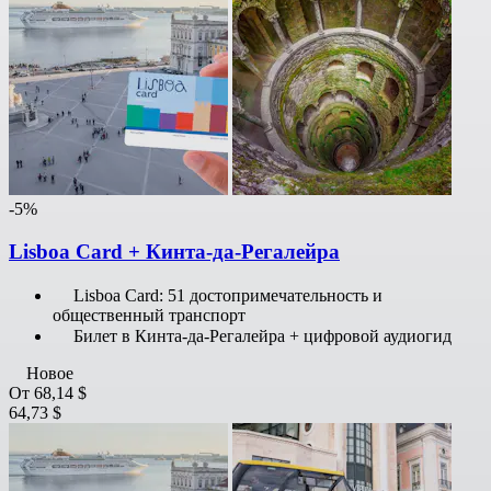
-5%
Lisboa Card + Кинта-да-Регалейра
Lisboa Card: 51 достопримечательность и
общественный транспорт
Билет в Кинта-да-Регалейра + цифровой аудиогид
Новое
От
68,14 $
64,73 $