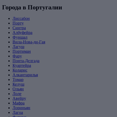
Города в Португалии
Лиссабон
Порту
Синтра
Албуфейра
Фуншал
Вила-Нова-ди-Гая
Лагуш
Портиман
Фару
Понта-Делгада
Куартейра
Коларис
Алкантарилья
Томар
Келуш
Ольян
Лоле
Авейру
Мафра
Лориньян
Лагоа