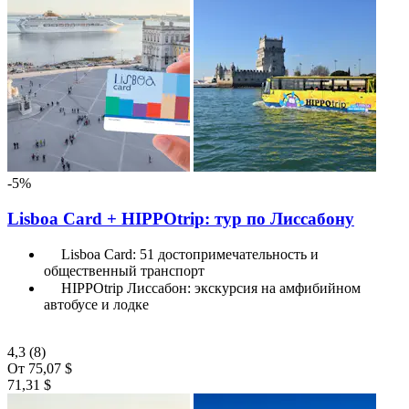
-5%
Lisboa Card + HIPPOtrip: тур по Лиссабону
Lisboa Card: 51 достопримечательность и
общественный транспорт
HIPPOtrip Лиссабон: экскурсия на амфибийном
автобусе и лодке
4,3
(8)
От
75,07 $
71,31 $