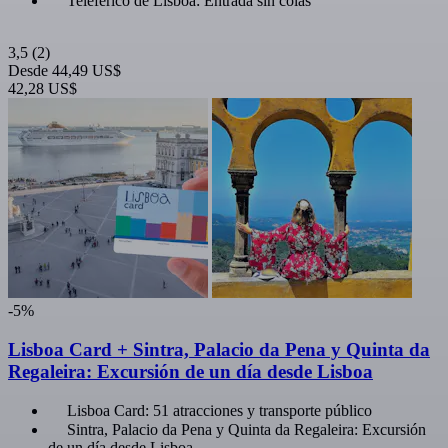
Teleférico de Lisboa: Entrada sin colas
3,5
(2)
Desde
44,49 US$
42,28 US$
-5%
Lisboa Card + Sintra, Palacio da Pena y Quinta da
Regaleira: Excursión de un día desde Lisboa
Lisboa Card: 51 atracciones y transporte público
Sintra, Palacio da Pena y Quinta da Regaleira: Excursión
de un día desde Lisboa