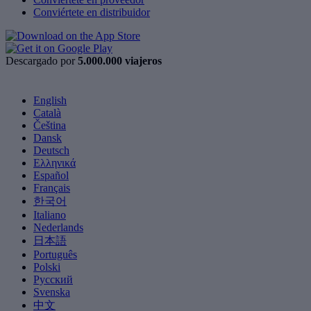
Conviértete en distribuidor
Descargado por
5.000.000 viajeros
English
Català
Čeština
Dansk
Deutsch
Ελληνικά
Español
Français
한국어
Italiano
Nederlands
日本語
Português
Polski
Русский
Svenska
中文