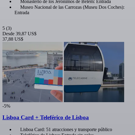
Monasterio de los Jerónimos de Belém: Entrada
Museo Nacional de las Carrozas (Museu Dos Coches):
Entrada
5
(3)
Desde
39,87 US$
37,88 US$
-5%
Lisboa Card + Teleférico de Lisboa
Lisboa Card: 51 atracciones y transporte público