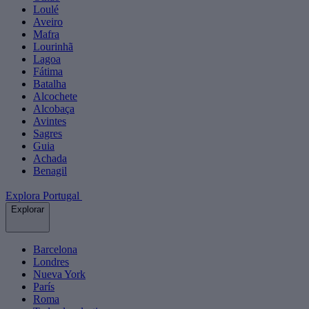
Loulé
Aveiro
Mafra
Lourinhã
Lagoa
Fátima
Batalha
Alcochete
Alcobaça
Avintes
Sagres
Guia
Achada
Benagil
Explora Portugal
Explorar
Barcelona
Londres
Nueva York
París
Roma