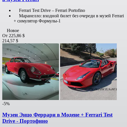
Ferrari Test Drive – Ferrari Portofino
Маранелло: входной билет без очереди в музей Ferrari
+ симулятор Формулы-1
Новое
От
225,86 $
214,57 $
-5%
Музеи Энцо Феррари в Модене + Ferrari Test
Drive - Портофино