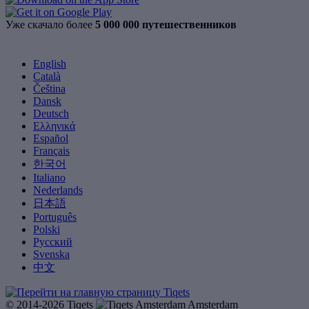
Уже скачало более
5 000 000 путешественников
English
Català
Čeština
Dansk
Deutsch
Ελληνικά
Español
Français
한국어
Italiano
Nederlands
日本語
Português
Polski
Русский
Svenska
中文
© 2014-2026 Tiqets
Amsterdam