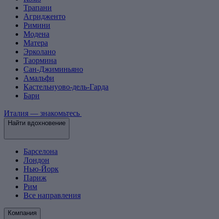
Трапани
Агридженто
Римини
Модена
Матера
Эрколано
Таормина
Сан-Джиминьяно
Амальфи
Кастельнуово-дель-Гарда
Бари
Италия — знакомьтесь
Найти вдохновение
Барселона
Лондон
Нью-Йорк
Париж
Рим
Все направления
Компания