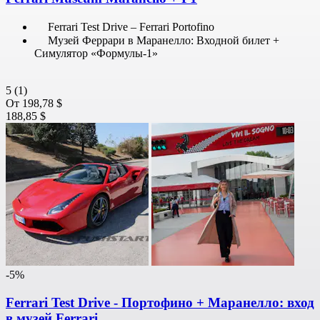
Ferrari Test Drive – Ferrari Portofino
Музей Феррари в Маранелло: Входной билет +
Симулятор «Формулы-1»
5
(1)
От
198,78 $
188,85 $
-5%
Ferrari Test Drive - Портофино + Маранелло: вход
в музей Ferrari