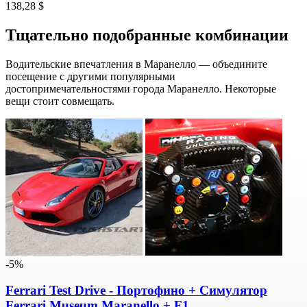
138,28 $
Тщательно подобранные комбинации
Водительские впечатления в Маранелло — объедините
посещение с другими популярными
достопримечательностями города Маранелло. Некоторые
вещи стоит совмещать.
-5%
Ferrari Test Drive - Портофино + Симулятор
Ferrari Museum Maranello + F1