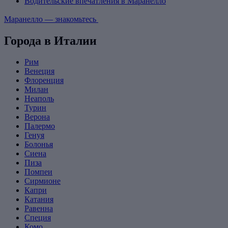
Водительские впечатления в Маранелло
Маранелло — знакомьтесь
Города в Италии
Рим
Венеция
Флоренция
Милан
Неаполь
Турин
Верона
Палермо
Генуя
Болонья
Сиена
Пиза
Помпеи
Сирмионе
Капри
Катания
Равенна
Специя
Комо