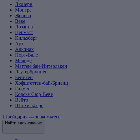
Люцерн
Монтрё
Женева
Веве
Лозанна
Церматт
Кильхберг
Арт
Альпнах
Порт-Вале
Мелиде
Маттен-бай-Интерлакен
Лаутербруннен
Бёниген
Хофштеттен-бай-Бриенц
Гадмен
Корсье-Сюр-Веве
Вейто
Штехельберг
Швейцария — знакомьтесь
Найти вдохновение