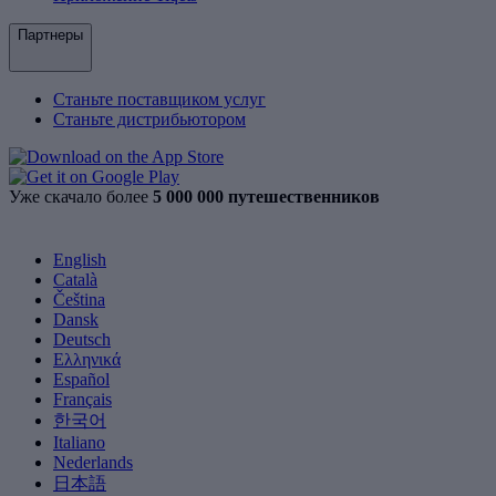
Партнеры
Станьте поставщиком услуг
Станьте дистрибьютором
Уже скачало более
5 000 000 путешественников
English
Català
Čeština
Dansk
Deutsch
Ελληνικά
Español
Français
한국어
Italiano
Nederlands
日本語